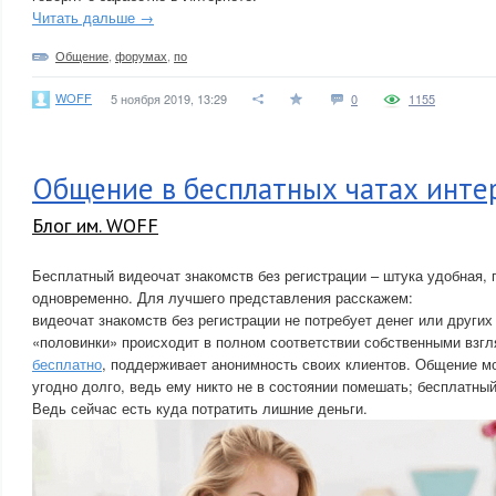
Читать дальше →
Общение
,
форумах
,
по
WOFF
5 ноября 2019, 13:29
0
1155
Общение в бесплатных чатах инте
Блог им. WOFF
Бесплатный видеочат знакомств без регистрации – штука удобная, 
одновременно. Для лучшего представления расскажем:
видеочат знакомств без регистрации не потребует денег или других
«половинки» происходит в полном соответствии собственными взг
бесплатно
, поддерживает анонимность своих клиентов. Общение м
угодно долго, ведь ему никто не в состоянии помешать; бесплатный
Ведь сейчас есть куда потратить лишние деньги.