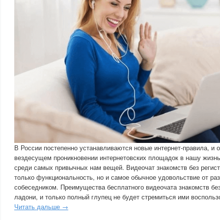
В России постепенно устанавливаются новые интернет-правила, и о
вездесущем проникновении интернетовских площадок в нашу жизнь,
среди самых привычных нам вещей. Видеочат знакомств без регист
только функциональность, но и самое обычное удовольствие от ра
собеседником. Преимущества бесплатного видеочата знакомств без
ладони, и только полный глупец не будет стремиться ими воспольз
Читать дальше →