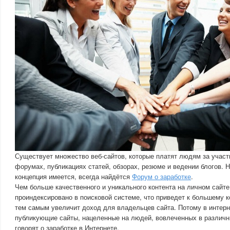
Существует множество веб-сайтов, которые платят людям за участ
форумах, публикациях статей, обзорах, резюме и ведении блогов. Н
концепция имеется, всегда найдётся
Форум о заработке
.
Чем больше качественного и уникального контента на личном сайте
проиндексировано в поисковой системе, что приведет к большему к
тем самым увеличит доход для владельцев сайта. Потому в интер
публикующие сайты, нацеленные на людей, вовлеченных в различн
говорят о заработке в Интернете.