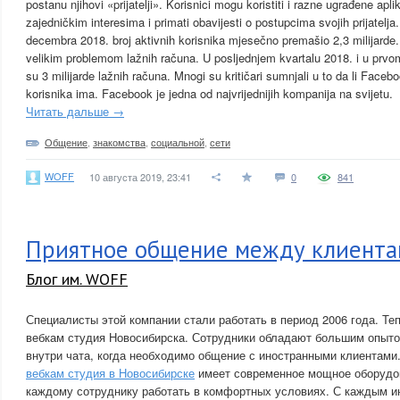
postanu njihovi «prijatelji». Korisnici mogu koristiti i razne ugrađene aplika
zajedničkim interesima i primati obavijesti o postupcima svojih prijatelja
decembra 2018. broj aktivnih korisnika mjesečno premašio 2,3 milijarde
velikim problemom lažnih računa. U posljednjem kvartalu 2018. i u prvo
su 3 milijarde lažnih računa. Mnogi su kritičari sumnjali u to da li Faceb
korisnika ima. Facebook je jedna od najvrijednijih kompanija na svijetu.
Читать дальше →
Общение
,
знакомства
,
социальной
,
сети
WOFF
10 августа 2019, 23:41
0
841
Приятное общение между клиентам
Блог им. WOFF
Специалисты этой компании стали работать в период 2006 года. Те
вебкам студия Новосибирска. Сотрудники обладают большим опыто
внутри чата, когда необходимо общение с иностранными клиентами
вебкам студия в Новосибирске
имеет современное мощное оборудов
каждому сотруднику работать в комфортных условиях. С каждым 