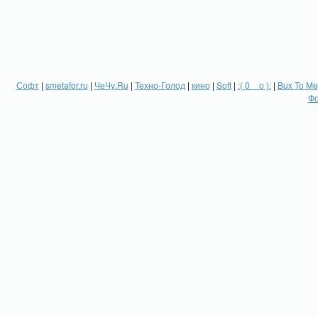
Софт
|
smetafor.ru
|
ЧеЧу.Ru
|
Техно-Голод
|
кино
|
Soft
|
:( 0 _ о ):
|
Bux To Me
Фо