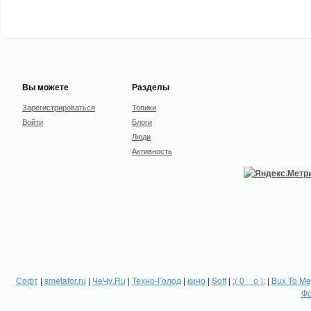
Вы можете
Разделы
Зарегистрироваться
Топики
Войти
Блоги
Люди
Активность
Софт
|
smetafor.ru
|
ЧеЧу.Ru
|
Техно-Голод
|
кино
|
Soft
|
:( 0 _ о ):
|
Bux To Me
Фо