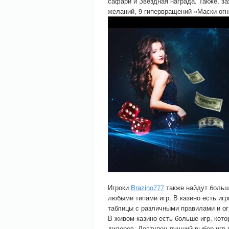
сафари и Звездная награда. Также, з
желаний, 9 гипервращений «Маски ог
Игроки
Brazino777
также найдут больш
любыми типами игр. В казино есть игр
таблицы с различными правилами и о
В живом казино есть больше игр, кот
дилеров. Доступен лучший выбор игр в