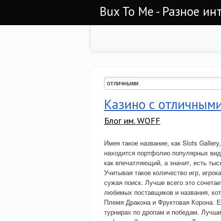
Bux To Me - Разное ин
Казино с отличным
Блог им. WOFF
Имея такое название, как Slots Galler
находится портфолио популярных виде
как впечатляющий, а значит, есть тыс
Учитывая такое количество игр, игро
сужая поиск. Лучше всего это сочета
любимых поставщиков и названия, ко
Племя Дракона и Фруктовая Корона. Е
турнирах по дропам и победам. Лучши