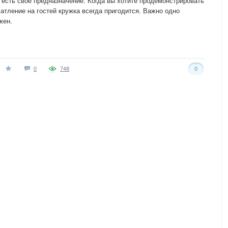
 есть свое предназначение. Когда вы хотите продемонстрировать
чатление на гостей кружка всегда пригодится. Важно одно
жен.
0
748
0