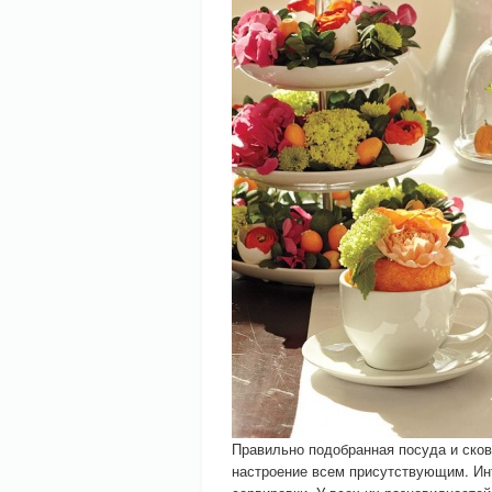
Правильно подобранная посуда и ско
настроение всем присутствующим. Инт