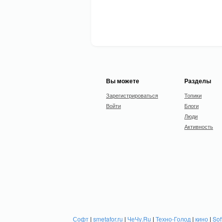
Вы можете
Разделы
Зарегистрироваться
Топики
Войти
Блоги
Люди
Активность
Софт
|
smetafor.ru
|
ЧеЧу.Ru
|
Техно-Голод
|
кино
|
Sof