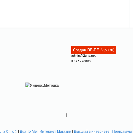
Создан RE-RE (vip0.ru)
admin@2uha.net
ICQ : 778898
|
t
|
:( 0 _ о ):
|
Bux To Me
|
Интернет Магазин
|
Высший в интернете
|
Программы