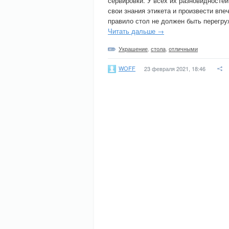
сервировки. У всех их разновидностей
свои знания этикета и произвести впе
правило стол не должен быть перегру
Читать дальше →
Украшение
,
стола
,
отличными
WOFF
23 февраля 2021, 18:46