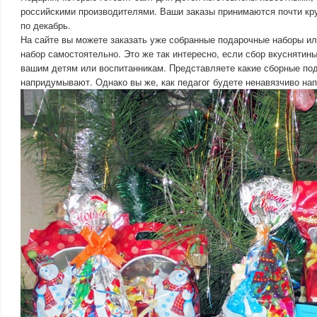
российскими производителями. Ваши заказы принимаются почти кру
по декабрь.
На сайте вы можете заказать уже собранные подарочные наборы и
набор самостоятельно. Это же так интересно, если сбор вкуснятин
вашим детям или воспитанникам. Представляете какие сборные под
напридумывают. Однако вы же, как педагог будете ненавязчиво на