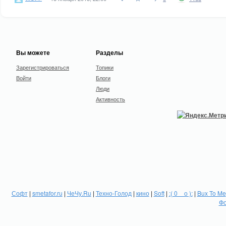
Вы можете
Разделы
Зарегистрироваться
Топики
Войти
Блоги
Люди
Активность
Софт
|
smetafor.ru
|
ЧеЧу.Ru
|
Техно-Голод
|
кино
|
Soft
|
:( 0 _ о ):
|
Bux To Me
Фо