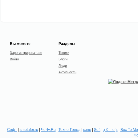
Вы можете
Разделы
Зарегистрироваться
Топики
Войти
Блоги
Люди
Активность
Софт
|
smetafor.ru
|
ЧеЧу.Ru
|
Техно-Голод
|
кино
|
Soft
|
:( 0 _ о ):
|
Bux To Me
Фо