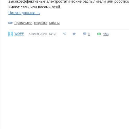
высокоэффективные электростатические распылители или роботиз
имеют семь или восемь осей.
Читать дальше →
Правильная
,
покраска
,
кабины
WOFF
5 июня 2020, 14:38
0
958