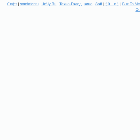
Софт
|
smetafor.ru
|
ЧеЧу.Ru
|
Техно-Голод
|
кино
|
Soft
|
:( 0 _ о ):
|
Bux To Me
Фо