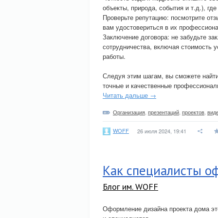
объекты, природа, события и т.д.), гд
Проверьте репутацию: посмотрите отз
вам удостовериться в их профессион
Заключение договора: не забудьте за
сотрудничества, включая стоимость у
работы.
Следуя этим шагам, вы сможете найти
точные и качественные профессионал
Читать дальше →
Организация
,
презентаций
,
проектов
,
вид
WOFF
26 июля 2024, 19:41
Как специалисты о
Блог им. WOFF
Оформление дизайна проекта дома эт