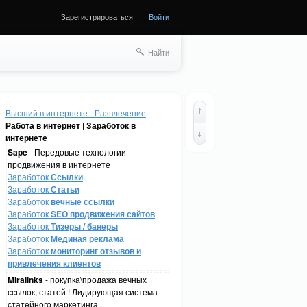
Зарегистрироваться
Войти
Найти
Высший в интернете - Развлечение
Работа в интернет | Заработок в
интернете
Sape
- Передовые технологии
продвижения в интернете
Заработок
Ссылки
Заработок
Статьи
Заработок
вечные ссылки
Заработок
SEO продвижения сайтов
Заработок
Тизеры / банеры
Заработок
Мединая реклама
Заработок
мониторинг отзывов и
привлечения клиентов
Miralinks
- покупка\продажа вечных
ссылок, статей ! Лидирующая система
статейного маркетинга .