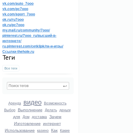
vk.com/auto_7ooo
vk.com/pc7ooo
vk.com/sport_7ooo
ok.ru/ru7ooo
ok.ru/pc7ooo
my.mail.ru/community/7ooo/
pinterest.ru/7ooo_ru/высший-в-
интернете/
ru.pinterest.com/cetkijpk/пк-и-игры/
Ссылки thehole.ru
Теги
Все теги
видео
Аренда
Возможность
Выполнение
Выбор
Делать
деньги
для
Зачем
Дом
доставка
Изготовление
интернет
Использование
Как
казино
Какие