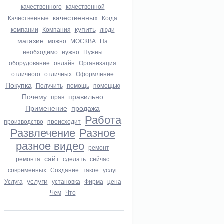
качественного
качественной
качественных
Качественные
Когда
купить
компании
Компания
люди
магазин
можно
МОСКВА
На
необходимо
нужно
Нужны
оборудование
онлайн
Организация
отличного
отличных
Оформление
Покупка
Получить
помощь
помощью
Почему
правильно
прав
Применение
продажа
Работа
производство
происходит
Развлечение
Разное
разное видео
ремонт
сайт
ремонта
сделать
сейчас
современных
Создание
такое
услуг
услуги
Услуга
установка
Фирма
цена
Чем
Что