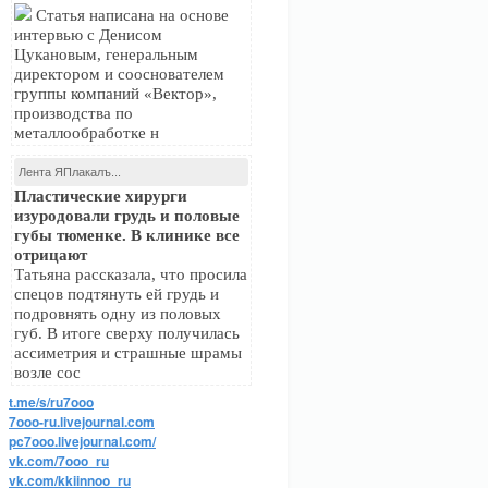
Статья написана на основе
интервью с Денисом
Цукановым, генеральным
директором и сооснователем
группы компаний «Вектор»,
производства по
металлообработке н
Лента ЯПлакалъ...
Пластические хирурги
изуродовали грудь и половые
губы тюменке. В клинике все
отрицают
Татьяна рассказала, что просила
спецов подтянуть ей грудь и
подровнять одну из половых
губ. В итоге сверху получилась
ассиметрия и страшные шрамы
возле сос
t.me/s/ru7ooo
7ooo-ru.livejournal.com
pc7ooo.livejournal.com/
vk.com/7ooo_ru
vk.com/kkiinnoo_ru