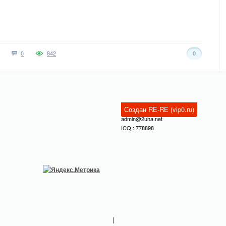
0
842
0
Создан RE-RE (vip0.ru)
admin@2uha.net
ICQ : 778898
|