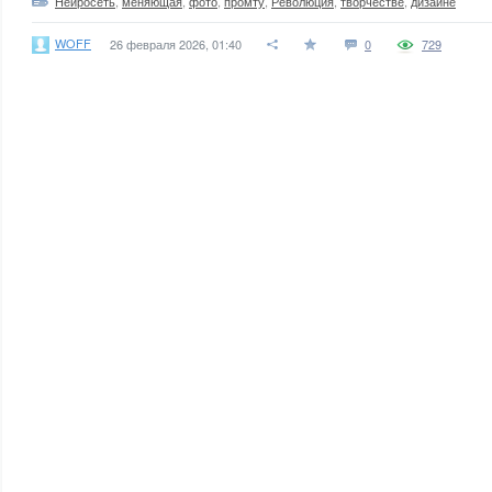
Нейросеть
,
меняющая
,
фото
,
промту
,
Революция
,
творчестве
,
дизайне
WOFF
26 февраля 2026, 01:40
0
729