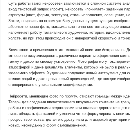
Суть работы таких нейросетей заключается в сложной системе анал
вход текстовый запрос (промт), нейросеть «понимает» заданные па
атрибуты (цвет, форма, текстура), стиль исполнения, освещение, н
Затем, опираясь на огромную базу данных существующих изображе
абсолютно новое фото, максимально точно соответствующее описа
напоминает работу талантливого художника, который, вдохновленн
холсте, но при этом происходит он с невероятной скоростью и точн
Возможности применения этих технологий поистине безграничны. Д
мгновенно визуализировать различные варианты оформления комна
гамму и декор по своему усмотрению. Фотографы могут экспериме
атмосферой и даже добавлять элементы, которых не было в реальн
желаемого эффекта. Художники получают новый инструмент для со
иллюстраций и даже целых серий произведений, где каждое изобр
сгенерировано с уникальными модификациями.
Нейросети, меняющие фото по промту, стирают границы между идее
Теперь для создания впечатляющего визуального контента не треб
работы с графическими редакторами или наличие дорогостоящего 
лишь обладать фантазией и умением четко формулировать свои мы
процесс творчества, делая его доступным для широкой аудитории 
новых, неожиданных форм самовыражения.