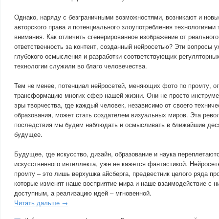
Однако, наряду с безграничными возможностями, возникают и новы
авторского права и потенциального злоупотребления технологиями 
внимания. Как отличить сгенерированное изображение от реального
ответственность за контент, созданный нейросетью? Эти вопросы у
глубокого осмысления и разработки соответствующих регуляторны
технологии служили во благо человечества.
Тем не менее, потенциал нейросетей, меняющих фото по промту, о
трансформацию многих сфер нашей жизни. Они не просто инструмен
эры творчества, где каждый человек, независимо от своего технич
образования, может стать создателем визуальных миров. Эта рево
последствия мы будем наблюдать и осмысливать в ближайшие дес
будущее.
Будущее, где искусство, дизайн, образование и наука переплетаю
искусственного интеллекта, уже не кажется фантастикой. Нейросет
промту – это лишь верхушка айсберга, предвестник целого ряда пр
которые изменят наше восприятие мира и наше взаимодействие с н
доступным, а реализацию идей – мгновенной.
Читать дальше →