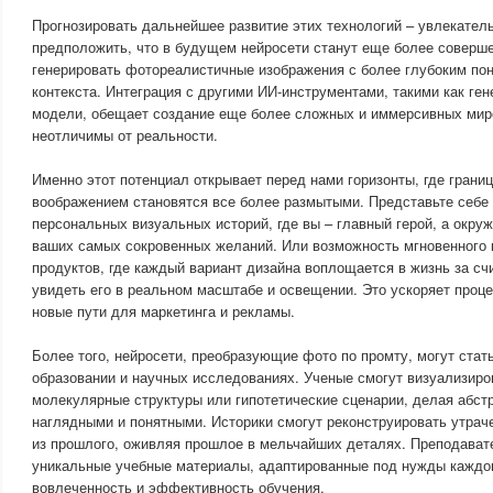
Прогнозировать дальнейшее развитие этих технологий – увлекател
предположить, что в будущем нейросети станут еще более соверш
генерировать фотореалистичные изображения с более глубоким по
контекста. Интеграция с другими ИИ-инструментами, такими как ген
модели, обещает создание еще более сложных и иммерсивных миро
неотличимы от реальности.
Именно этот потенциал открывает перед нами горизонты, где гран
воображением становятся все более размытыми. Представьте себе
персональных визуальных историй, где вы – главный герой, а окр
ваших самых сокровенных желаний. Или возможность мгновенного 
продуктов, где каждый вариант дизайна воплощается в жизнь за сч
увидеть его в реальном масштабе и освещении. Это ускоряет проце
новые пути для маркетинга и рекламы.
Более того, нейросети, преобразующие фото по промту, могут ста
образовании и научных исследованиях. Ученые смогут визуализир
молекулярные структуры или гипотетические сценарии, делая абст
наглядными и понятными. Историки смогут реконструировать утра
из прошлого, оживляя прошлое в мельчайших деталях. Преподават
уникальные учебные материалы, адаптированные под нужды каждо
вовлеченность и эффективность обучения.