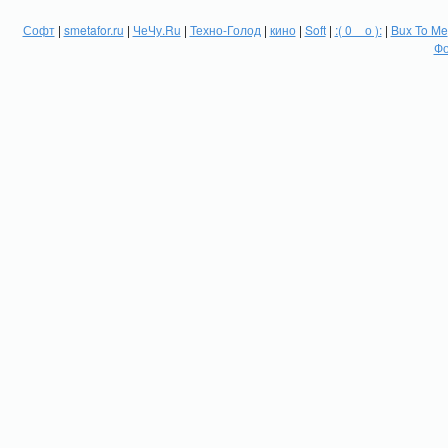
Софт
|
smetafor.ru
|
ЧеЧу.Ru
|
Техно-Голод
|
кино
|
Soft
|
:( 0 _ о ):
|
Bux To Me
Фо