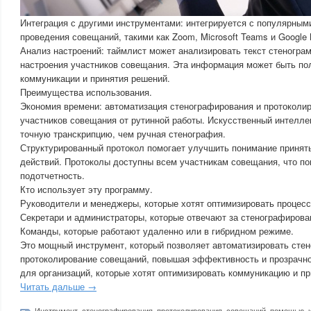
Интеграция с другими инструментами: интегрируется с популярны
проведения совещаний, такими как Zoom, Microsoft Teams и Google 
Анализ настроений: таймлист может анализировать текст стеногр
настроения участников совещания. Эта информация может быть по
коммуникации и принятия решений.
Преимущества использования.
Экономия времени: автоматизация стенографирования и протоколи
участников совещания от рутинной работы. Искусственный интелле
точную транскрипцию, чем ручная стенография.
Структурированный протокол помогает улучшить понимание принят
действий. Протоколы доступны всем участникам совещания, что по
подотчетность.
Кто использует эту программу.
Руководители и менеджеры, которые хотят оптимизировать процес
Секретари и администраторы, которые отвечают за стенографирова
Команды, которые работают удаленно или в гибридном режиме.
Это мощный инструмент, который позволяет автоматизировать сте
протоколирование совещаний, повышая эффективность и прозрачно
для организаций, которые хотят оптимизировать коммуникацию и п
Читать дальше →
Инструмент
,
стенографирования
,
протоколирования
,
совещаний
,
помощью
,