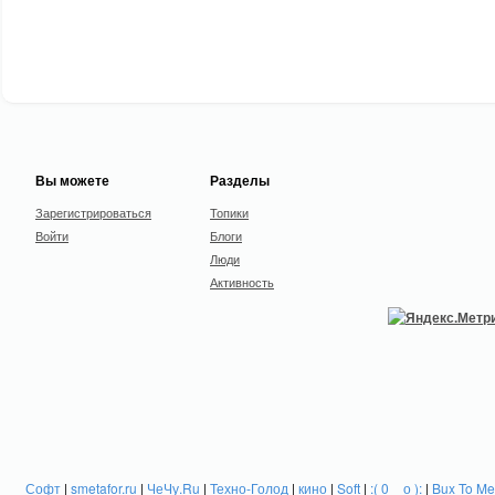
Вы можете
Разделы
Зарегистрироваться
Топики
Войти
Блоги
Люди
Активность
Софт
|
smetafor.ru
|
ЧеЧу.Ru
|
Техно-Голод
|
кино
|
Soft
|
:( 0 _ о ):
|
Bux To Me