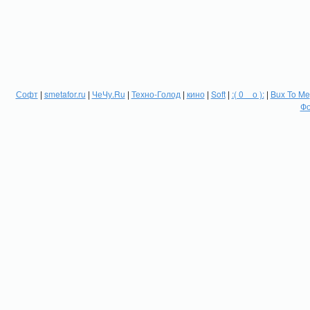
Софт
|
smetafor.ru
|
ЧеЧу.Ru
|
Техно-Голод
|
кино
|
Soft
|
:( 0 _ о ):
|
Bux To Me
Фо