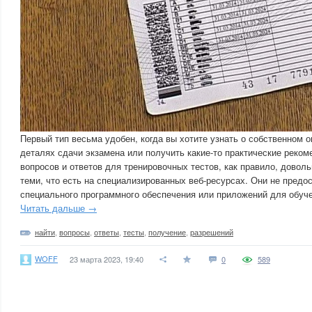
Первый тип весьма удобен, когда вы хотите узнать о собственном 
деталях сдачи экзамена или получить какие-то практические реком
вопросов и ответов для тренировочных тестов, как правило, довол
теми, что есть на специализированных веб-ресурсах. Они не предо
специального программного обеспечения или приложений для обуче
Читать дальше →
найти
,
вопросы
,
ответы
,
тесты
,
получение
,
разрешений
WOFF
23 марта 2023, 19:40
0
589