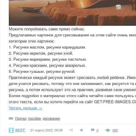
Можете попробовать сами прямо сейчас.
Предлагаемых картинок для срисовывания на этом сайте очень мно
категории этих картинок:
1. Рисунки маслом, рисунки карандашом.
2. Рисунки акрилом, рисунки хной.
3. Рисунки маркерами, рисунки пастелью.
4. Рисунки красками, рисунки акварелью.
5. Рисунки гуашью, рисунки ручкой.
Практически каждый рисунок может срисовать любой ребёнок. Име
дети учатся рисовать, потому что они запоминают, как рисуется та
рисунка, а потом используют это на практике, развивая свои умени
Более подробно о материалах этого сайта читайте сами пользуясь 
этого текста, если вы хотите перейти на сайт GET-FREE-IMAGES.
Читать дальше →
Портал
,
пособие
,
рисованию
WOFF
21 марта 2023, 09:38
0
492