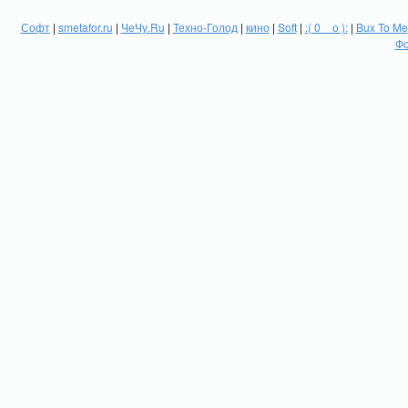
Софт
|
smetafor.ru
|
ЧеЧу.Ru
|
Техно-Голод
|
кино
|
Soft
|
:( 0 _ о ):
|
Bux To Me
Фо