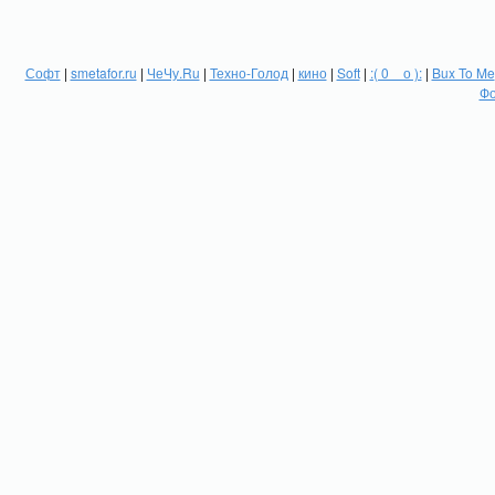
Софт
|
smetafor.ru
|
ЧеЧу.Ru
|
Техно-Голод
|
кино
|
Soft
|
:( 0 _ о ):
|
Bux To Me
Фо