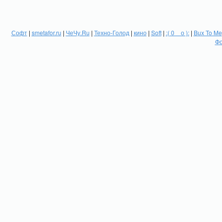
Софт
|
smetafor.ru
|
ЧеЧу.Ru
|
Техно-Голод
|
кино
|
Soft
|
:( 0 _ о ):
|
Bux To Me
Фо