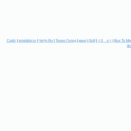
Софт
|
smetafor.ru
|
ЧеЧу.Ru
|
Техно-Голод
|
кино
|
Soft
|
:( 0 _ о ):
|
Bux To Me
Фо