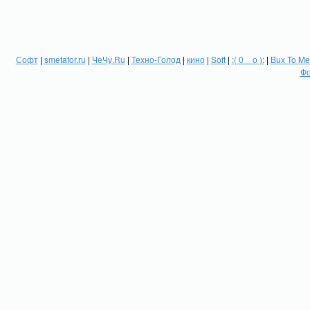
Софт
|
smetafor.ru
|
ЧеЧу.Ru
|
Техно-Голод
|
кино
|
Soft
|
:( 0 _ о ):
|
Bux To Me
Фо