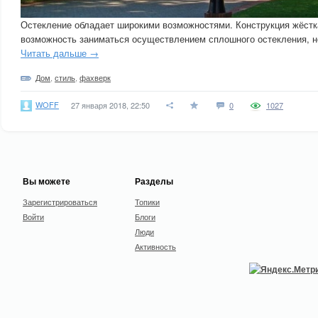
Остекление обладает широкими возможностями. Конструкция жёстка
возможность заниматься осуществлением сплошного остекления, н
Читать дальше →
Дом
,
стиль
,
фахверк
WOFF
27 января 2018, 22:50
0
1027
Вы можете
Разделы
Зарегистрироваться
Топики
Войти
Блоги
Люди
Активность