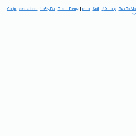
Софт
|
smetafor.ru
|
ЧеЧу.Ru
|
Техно-Голод
|
кино
|
Soft
|
:( 0 _ о ):
|
Bux To Me
Фо