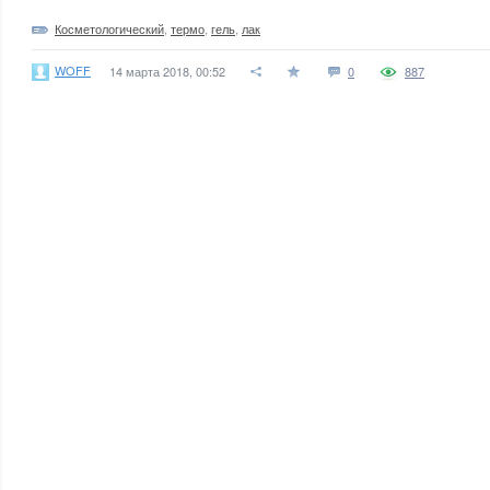
Косметологический
,
термо
,
гель
,
лак
WOFF
14 марта 2018, 00:52
0
887