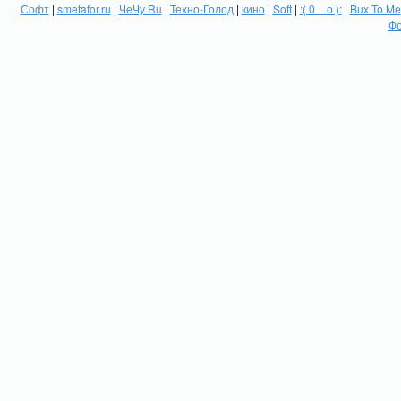
Софт
|
smetafor.ru
|
ЧеЧу.Ru
|
Техно-Голод
|
кино
|
Soft
|
:( 0 _ о ):
|
Bux To Me
Фо