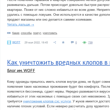
развивалась дальше. Потом происходит довольно быстрое распрос
квартирах. Позже от них сложно избавиться во всем доме. Неприя
удались с помощью ловушек. Они используются в качестве дополн
продают магазины или оно делается самими хозяевами.
Читать дальше →
Какие
,
способы
,
поигут
,
уничтожить
WOFF
29 мая 2022, 19:45
0
739
Как уничтожить вредных клопов в 
Блог им. WOFF
Кому однажды пришлось иметь клопов внутри дома, не будет сомне
появления таких насекомых проживание будет без комфорта. После 
появляется бессонница, сдают нервы. Нередко развиваются вирусн
избавиться от этих насекомых с помощью своих сил невозможно. З
требуется
уничтожение клопов сэс услуги
. У жуков имеется достат
наличию плохих условий. Если неверно рассчитать дозу ядовитого