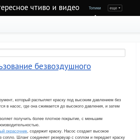
тересное чтиво и видео
Топики
еще
льзование безвоздушного
румент, который распыляет краску под высоким давлением без
ся в насос, где она сжимается до высокого давления, и затем
воляет получить более плотное покрытие, с меньшим
роизводительностью.
ый окрасочник
, содержит краску. Насос создает высокое
з сопло. Шланг соединяет резервуар с соплом и передает краску