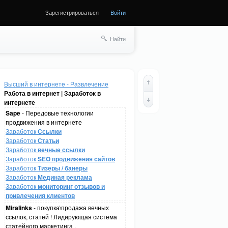
Зарегистрироваться
Войти
Найти
Высший в интернете - Развлечение
Работа в интернет | Заработок в
интернете
Sape
- Передовые технологии
продвижения в интернете
Заработок
Ссылки
Заработок
Статьи
Заработок
вечные ссылки
Заработок
SEO продвижения сайтов
Заработок
Тизеры / банеры
Заработок
Мединая реклама
Заработок
мониторинг отзывов и
привлечения клиентов
Miralinks
- покупка\продажа вечных
ссылок, статей ! Лидирующая система
статейного маркетинга .