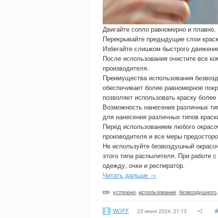
Двигайте сопло равномерно и плавно.
Перекрывайте предыдущие слои краск
Избегайте слишком быстрого движения
После использования очистите все ко
производителя.
Преимущества использования безвозд
обеспечивает более равномерное пок
позволяет использовать краску более
Возможность нанесения различных тип
для нанесения различных типов краски
Перед использованием любого окрасо
производителя и все меры предосторо
Не используйте безвоздушный окрасоч
этого типа распылителя. При работе 
одежду, очки и респиратор.
Читать дальше →
устроено
,
использование
,
безвоздушного
WOFF
23 июня 2024, 21:13