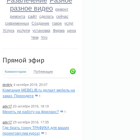
разное видео
ремонт
сайт
ремонта
сделать
сейчас
современных
Создание
такое
услуг
услуги
Услуга
установка
Фирма
цена
Чем
Что
Прямой эфир
Комментарии
Публикации
dmitriy
4 октября 2019, 20:07
Компания MEBELIB.ru делает мебель на
заказ. Приходите
1
adv17
23 октября 2016, 18:19
Менять ли работу на фриланс?
1
adv17
23 октября 2016, 17:35
Где брать тонну ТРАФИКА для ваших
проектов(слив курса)
1