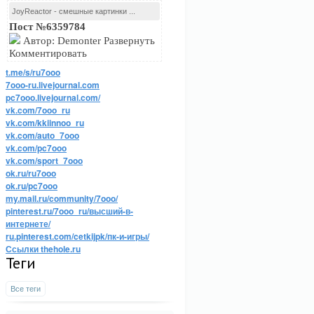
JoyReactor - смешные картинки ...
Пост №6359784
Автор: Demonter Развернуть
Комментировать
t.me/s/ru7ooo
7ooo-ru.livejournal.com
pc7ooo.livejournal.com/
vk.com/7ooo_ru
vk.com/kkiinnoo_ru
vk.com/auto_7ooo
vk.com/pc7ooo
vk.com/sport_7ooo
ok.ru/ru7ooo
ok.ru/pc7ooo
my.mail.ru/community/7ooo/
pinterest.ru/7ooo_ru/высший-в-
интернете/
ru.pinterest.com/cetkijpk/пк-и-игры/
Ссылки thehole.ru
Теги
Все теги