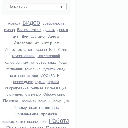
видео
Аренда
Возможность
Выполнение
Выбор
Делать
деньги
для
Зачем
Дом
доставка
Изготовление
интернет
Использование
Как
казино
Какие
качественного
качественной
качественных
Качественные
Когда
купить
компании
Компания
люди
магазин
можно
МОСКВА
На
необходимо
нужно
Нужны
оборудование
онлайн
Организация
отличного
отличных
Оформление
Покупка
Получить
помощь
помощью
Почему
правильно
прав
Применение
продажа
Работа
производство
происходит
Развлечение
Разное