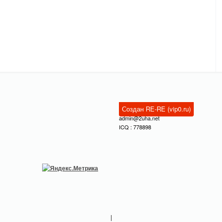
Создан RE-RE (vip0.ru)
admin@2uha.net
ICQ : 778898
|