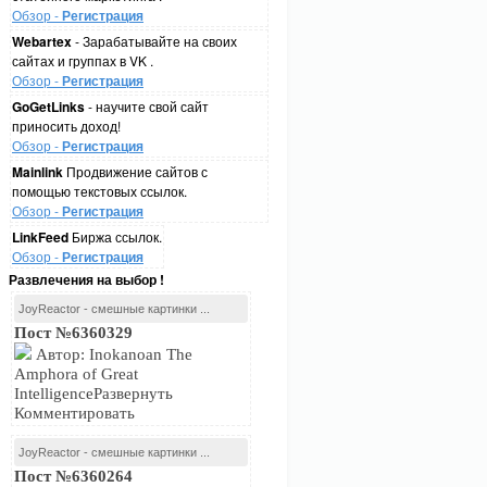
Обзор -
Регистрация
Webartex
- Зарабатывайте на своих
сайтах и группах в VK .
Обзор -
Регистрация
GoGetLinks
- научите свой сайт
приносить доход!
Обзор -
Регистрация
Mainlink
Продвижение сайтов с
помощью текстовых ссылок.
Обзор -
Регистрация
LinkFeed
Биржа ссылок.
Обзор -
Регистрация
Развлечения на выбор !
JoyReactor - смешные картинки ...
Пост №6360329
Автор: Inokanoan The
Amphora of Great
IntelligenceРазвернуть
Комментировать
JoyReactor - смешные картинки ...
Пост №6360264