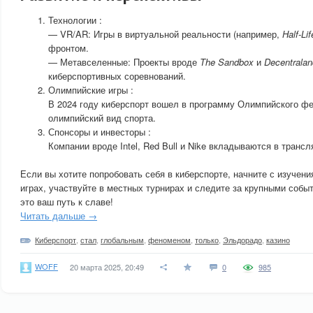
Технологии :
— VR/AR: Игры в виртуальной реальности (например,
Half-Li
фронтом.
— Метавселенные: Проекты вроде
The Sandbox
и
Decentrala
киберспортивных соревнований.
Олимпийские игры :
В 2024 году киберспорт вошел в программу Олимпийского фес
олимпийский вид спорта.
Спонсоры и инвесторы :
Компании вроде Intel, Red Bull и Nike вкладываются в трансл
Если вы хотите попробовать себя в киберспорте, начните с изучени
играх, участвуйте в местных турнирах и следите за крупными событ
это ваш путь к славе!
Читать дальше →
Киберспорт
,
стал
,
глобальным
,
феноменом
,
только
,
Эльдорадо
,
казино
WOFF
20 марта 2025, 20:49
0
985