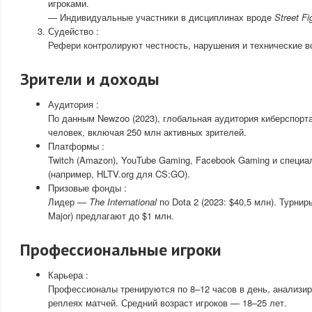
игроками.
— Индивидуальные участники в дисциплинах вроде
Street Fi
Судейство :
Рефери контролируют честность, нарушения и технические в
Зрители и доходы
Аудитория :
По данным Newzoo (2023), глобальная аудитория киберспорт
человек, включая 250 млн активных зрителей.
Платформы :
Twitch (Amazon), YouTube Gaming, Facebook Gaming и специ
(например, HLTV.org для CS:GO).
Призовые фонды :
Лидер —
The International
по Dota 2 (2023: $40,5 млн). Турн
Major) предлагают до $1 млн.
Профессиональные игроки
Карьера :
Профессионалы тренируются по 8–12 часов в день, анализиру
реплеях матчей. Средний возраст игроков — 18–25 лет.