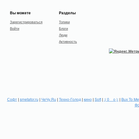
Вы можете
Разделы
Зарегистрироваться
Топики
Войти
Блоги
Люди
Активность
Софт
|
smetafor.ru
|
ЧеЧу.Ru
|
Техно-Голод
|
кино
|
Soft
|
:( 0 _ о ):
|
Bux To Me
Фо