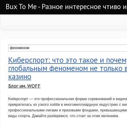
Bux To Me - Разное интересное чтиво 
Киберспорт: что это такое и почем
глобальным феноменом не только 
казино
Блог им. WOFF
Киберспорт — это профессиональная форма соревнований в видеои
превратилась из узкого хобби в многомиллиардную индустрию с м
профессиональными лигами и призовыми фондами, превышающими
виды спорта. Давайте разберемся, что стоит за этим явлением.