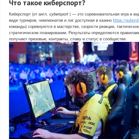
Что такое киберспорт?
Киберспорт (от англ.
cybersport
) — это соревновательная игра в ви
виде турниров, чемпионатов и лиг доступная в казино
https://gufsin3
команды) соревнуются в мастерстве, скорости реакции, тактическ
стратегическом планировании. Результаты определяются правилами
получают призовые, контракты, славу и статус в сообществе.