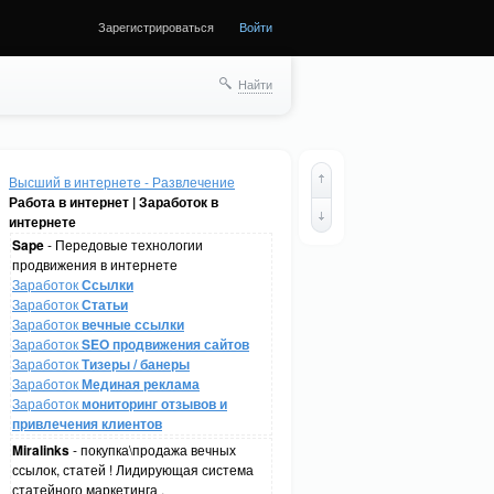
Зарегистрироваться
Войти
Найти
Высший в интернете - Развлечение
Работа в интернет | Заработок в
интернете
Sape
- Передовые технологии
продвижения в интернете
Заработок
Ссылки
Заработок
Статьи
Заработок
вечные ссылки
Заработок
SEO продвижения сайтов
Заработок
Тизеры / банеры
Заработок
Мединая реклама
Заработок
мониторинг отзывов и
привлечения клиентов
Miralinks
- покупка\продажа вечных
ссылок, статей ! Лидирующая система
статейного маркетинга .