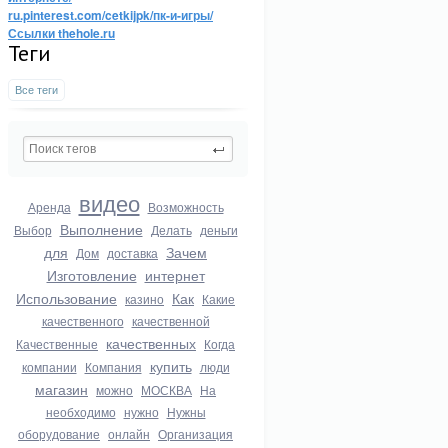
ru.pinterest.com/cetkijpk/пк-и-игры/
Ссылки thehole.ru
Теги
Все теги
видео
Аренда
Возможность
Выполнение
Выбор
Делать
деньги
для
Зачем
Дом
доставка
Изготовление
интернет
Использование
Как
казино
Какие
качественного
качественной
качественных
Качественные
Когда
купить
компании
Компания
люди
магазин
можно
МОСКВА
На
необходимо
нужно
Нужны
оборудование
онлайн
Организация