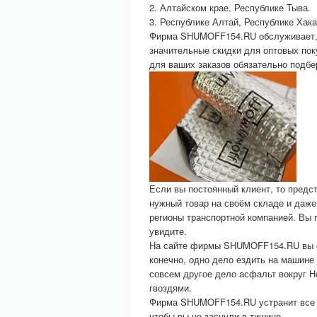
2. Алтайском крае, Республике Тыва.
3. Республике Алтай, Республике Хака
Фирма SHUMOFF154.RU обслуживает, к
значительные скидки для оптовых пок
для ваших заказов обязательно подбе
Если вы постоянный клиент, то пред
нужный товар на своём складе и даже
регионы транспортной компанией. Вы 
увидите.
На сайте фирмы SHUMOFF154.RU вы см
конечно, одно дело ездить на машине
совсем другое дело асфальт вокруг Но
гвоздями.
Фирма SHUMOFF154.RU устранит все ш
чтобы вы не заснули в тишине.