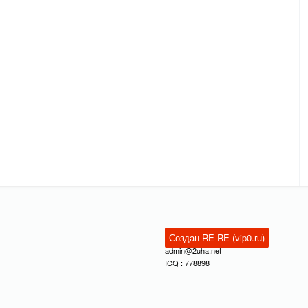
Создан RE-RE (vip0.ru)
admin@2uha.net
ICQ : 778898