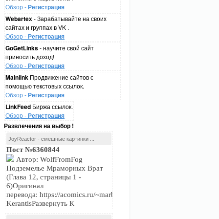
Обзор -
Регистрация
Webartex
- Зарабатывайте на своих
сайтах и группах в VK .
Обзор -
Регистрация
GoGetLinks
- научите свой сайт
приносить доход!
Обзор -
Регистрация
Mainlink
Продвижение сайтов с
помощью текстовых ссылок.
Обзор -
Регистрация
LinkFeed
Биржа ссылок.
Обзор -
Регистрация
Развлечения на выбор !
JoyReactor - смешные картинки ...
Пост №6360844
Автор: WolfFromFog
Подземелье Мраморных Врат
(Глава 12, страницы 1 -
6)Оригинал
перевода: https://acomics.ru/~marblegateПереводчик:
KerantisРазвернуть К