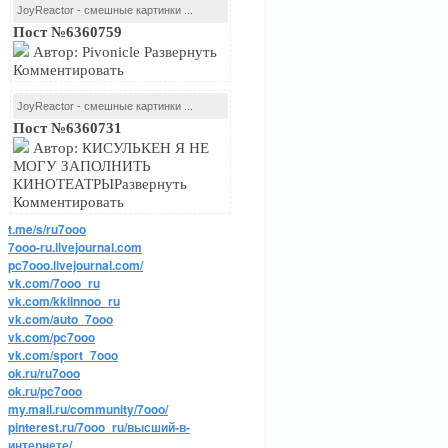
JoyReactor - смешные картинки ...
Пост №6360759
Автор: Pivonicle Развернуть
Комментировать
JoyReactor - смешные картинки ...
Пост №6360731
Автор: КИСУЛЬКЕН Я НЕ
МОГУ ЗАПОЛНИТЬ
КИНОТЕАТРЫРазвернуть
Комментировать
t.me/s/ru7ooo
7ooo-ru.livejournal.com
pc7ooo.livejournal.com/
vk.com/7ooo_ru
vk.com/kkiinnoo_ru
vk.com/auto_7ooo
vk.com/pc7ooo
vk.com/sport_7ooo
ok.ru/ru7ooo
ok.ru/pc7ooo
my.mail.ru/community/7ooo/
pinterest.ru/7ooo_ru/высший-в-
интернете/