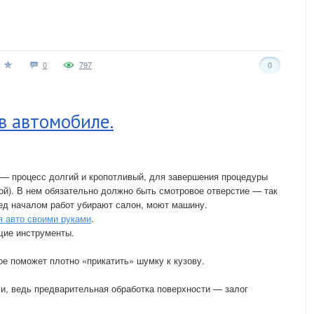
0
797
0
в автомобиле.
— процесс долгий и кропотливый, для завершения процедуры
вой). В нем обязательно должно быть смотровое отверстие — так
ед началом работ убирают салон, моют машину.
 авто своими руками
.
щие инструменты.
ое поможет плотно «прикатить» шумку к кузову.
и, ведь предварительная обработка поверхности — залог