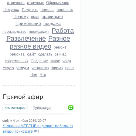
отличного
отличных
Оформление
Покупка
Получить
помощь
помощью
Почему
правильно
прав
Применение
продажа
Работа
производство
происходит
Развлечение
Разное
разное видео
ремонт
сайт
ремонта
сделать
сейчас
современных
Создание
такое
услуг
услуги
Услуга
установка
Фирма
цена
Чем
Что
Прямой эфир
Комментарии
Публикации
dmitriy
4 октября 2019, 20:07
Компания MEBELIB.ru делает мебель на
заказ. Приходите
1