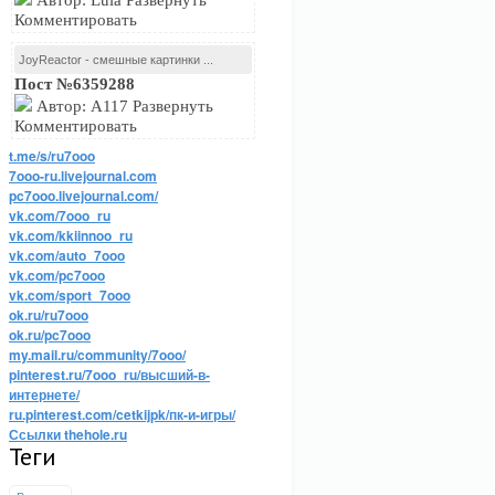
Автор: Lula Развернуть
Комментировать
JoyReactor - смешные картинки ...
Пост №6359288
Автор: A117 Развернуть
Комментировать
t.me/s/ru7ooo
7ooo-ru.livejournal.com
pc7ooo.livejournal.com/
vk.com/7ooo_ru
vk.com/kkiinnoo_ru
vk.com/auto_7ooo
vk.com/pc7ooo
vk.com/sport_7ooo
ok.ru/ru7ooo
ok.ru/pc7ooo
my.mail.ru/community/7ooo/
pinterest.ru/7ooo_ru/высший-в-
интернете/
ru.pinterest.com/cetkijpk/пк-и-игры/
Ссылки thehole.ru
Теги