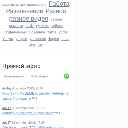
Работа
производство
происходит
Развлечение
Разное
разное видео
ремонт
сайт
ремонта
сделать
сейчас
современных
Создание
такое
услуг
услуги
Услуга
установка
Фирма
цена
Чем
Что
Прямой эфир
Комментарии
Публикации
dmitriy
4 октября 2019, 20:07
Компания MEBELIB.ru делает мебель на
заказ. Приходите
1
adv17
23 октября 2016, 18:19
Менять ли работу на фриланс?
1
adv17
23 октября 2016, 17:35
Где брать тонну ТРАФИКА для ваших