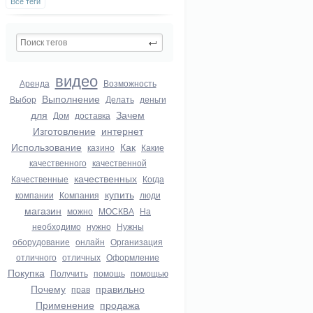
Все теги
видео
Аренда
Возможность
Выполнение
Выбор
Делать
деньги
для
Зачем
Дом
доставка
Изготовление
интернет
Использование
Как
казино
Какие
качественного
качественной
качественных
Качественные
Когда
купить
компании
Компания
люди
магазин
можно
МОСКВА
На
необходимо
нужно
Нужны
оборудование
онлайн
Организация
отличного
отличных
Оформление
Покупка
Получить
помощь
помощью
Почему
правильно
прав
Применение
продажа