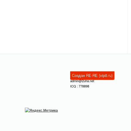
Создан RE-RE (vip0.ru)
admin@2uha.net
ICQ : 778898