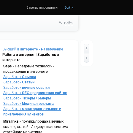
Зарегистрироваться
Войти
Найти
Высший в интернете - Развлечение
Работа в интернет | Заработок в
интернете
Sape
- Передовые технологии
продвижения в интернете
Заработок
Ссылки
Заработок
Статьи
Заработок
вечные ссылки
Заработок
SEO продвижения сайтов
Заработок
Тизеры / банеры
Заработок
Мединая реклама
Заработок
мониторинг отзывов и
привлечения клиентов
Miralinks
- покупка\продажа вечных
ссылок, статей ! Лидирующая система
статейного маркетинга .