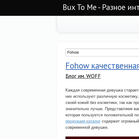
Bux To Me - Разное ин
Fohow качественная
Блог им. WOFF
Каждая современная девушка старает
них используют различную косметику,
своей кожей без косметики, так как 
значительно лучше. Представляем в
которая пользуется положительной п
продукция каталог
содержит огромный 
современной девушке.