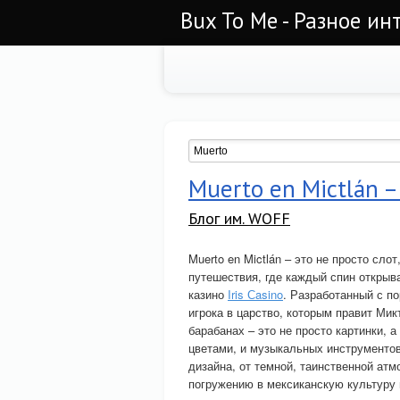
Bux To Me - Разное ин
Muerto en Mictlán –
Блог им. WOFF
Muerto en Mictlán – это не просто сло
путешествия, где каждый спин открыв
казино
Iris Сasino
. Разработанный с п
игрока в царство, которым правит Мик
барабанах – это не просто картинки, 
цветами, и музыкальных инструменто
дизайна, от темной, таинственной ат
погружению в мексиканскую культуру 