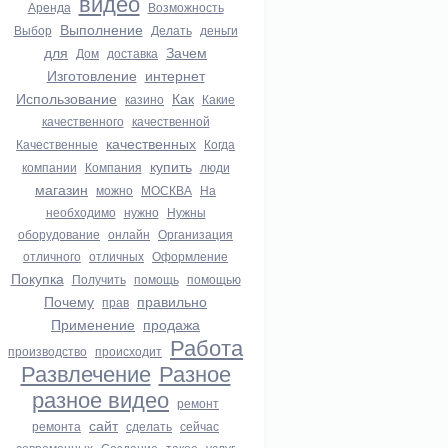
видео
Аренда
Возможность
Выполнение
Выбор
Делать
деньги
для
Зачем
Дом
доставка
Изготовление
интернет
Использование
Как
казино
Какие
качественного
качественной
качественных
Качественные
Когда
купить
компании
Компания
люди
магазин
можно
МОСКВА
На
необходимо
нужно
Нужны
оборудование
онлайн
Организация
отличного
отличных
Оформление
Покупка
Получить
помощь
помощью
Почему
правильно
прав
Применение
продажа
Работа
производство
происходит
Развлечение
Разное
разное видео
ремонт
сайт
ремонта
сделать
сейчас
современных
Создание
такое
услуг