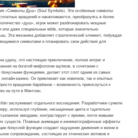
ия «Символы Душ» (Soul Symbols). Эти особенные символы
сплатных вращений и накапливаются, преобразуясь в более
количество «душ», игрок может разблокировать мощные
 или даже специальные wilds, которые значительно
ыш. Эта механика добавляет стратегический элемент, побуждая
ляющимися символами и планировать свои действия для
а на удачу, это настоящее приключение, полное интриг и
анная на богатой мифологии ацтеков, в сочетании с
бонусными функциями, делает этот слот одним из самых
нлайн-казино. Он привлекает как новичков, так и опытных
просто вращение барабанов – возможность прикоснуться к
тво на пути в Миктлан.
tlán заслуживает отдельного восхищения. Разработчики сумели
еру, используя глубокие, насыщенные цвета и тщательно
усыпанное звездами, контрастирует с яркими, почти живыми
их существ. Плавные анимации и кинематографичные эффекты
ации бонусной функции создают ощущение движения и жизни в
ьное сопровождение, состоящее из этнических мотивов и