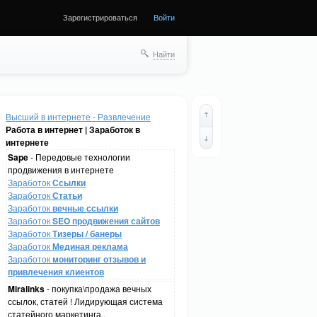
Зарегистрироваться
Войти
Найти
Высший в интернете - Развлечение
Работа в интернет | Заработок в
интернете
Sape
- Передовые технологии
продвижения в интернете
Заработок
Ссылки
Заработок
Статьи
Заработок
вечные ссылки
Заработок
SEO продвижения сайтов
Заработок
Тизеры / банеры
Заработок
Мединая реклама
Заработок
мониторинг отзывов и
привлечения клиентов
Miralinks
- покупка\продажа вечных
ссылок, статей ! Лидирующая система
статейного маркетинга .