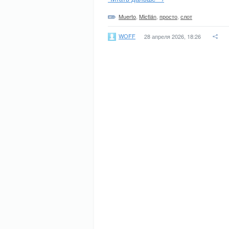
Muerto
,
Mictlán
,
просто
,
слот
WOFF
28 апреля 2026, 18:26