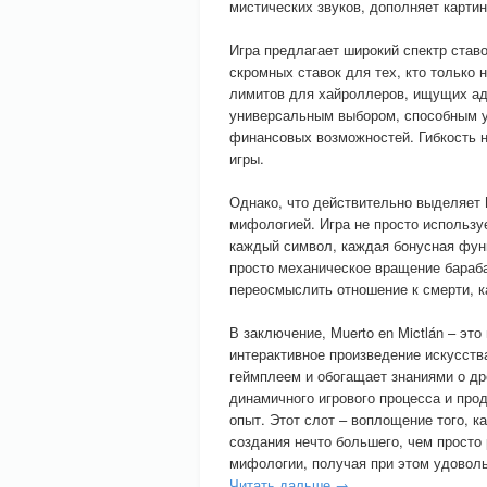
мистических звуков, дополняет картин
Игра предлагает широкий спектр став
скромных ставок для тех, кто только 
лимитов для хайроллеров, ищущих адр
универсальным выбором, способным уд
финансовых возможностей. Гибкость 
игры.
Однако, что действительно выделяет Mu
мифологией. Игра не просто используе
каждый символ, каждая бонусная функ
просто механическое вращение бараба
переосмыслить отношение к смерти, ка
В заключение, Muerto en Mictlán – это
интерактивное произведение искусств
геймплеем и обогащает знаниями о др
динамичного игрового процесса и пр
опыт. Этот слот – воплощение того, 
создания нечто большего, чем просто 
мифологии, получая при этом удоволь
Читать дальше →