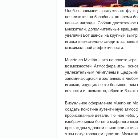
Особого внимания заслуживает функц
появляются на барабанах во время бе
ценные награды. Собрав достаточное 
множители, дополнительные вращения
увеличивают шансы на крупный выигр
игрока внимательно следить за появ
максимальной эффективности.
Muerto en Mictlán – это не просто игр
возможностей. Атмосфера игры, основ
увлекательным геймплеем и щедрыми 
запоминающихся и желанных в любом о
игроков, ищущих нечто большее, чем 
вечности и, возможно, обрести богатс
Визуальное оформление Muerto en Mic
создать поистине аутентичную атмосф
прорисованные детали. Ночное небо, 
изображениями богов и мифологическ
при каждом удачном спине или актив
этом потустороннем царстве. Музыкал