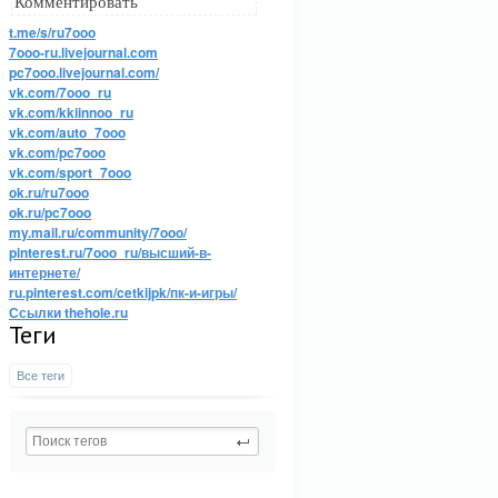
Комментировать
t.me/s/ru7ooo
7ooo-ru.livejournal.com
pc7ooo.livejournal.com/
vk.com/7ooo_ru
vk.com/kkiinnoo_ru
vk.com/auto_7ooo
vk.com/pc7ooo
vk.com/sport_7ooo
ok.ru/ru7ooo
ok.ru/pc7ooo
my.mail.ru/community/7ooo/
pinterest.ru/7ooo_ru/высший-в-
интернете/
ru.pinterest.com/cetkijpk/пк-и-игры/
Ссылки thehole.ru
Теги
Все теги