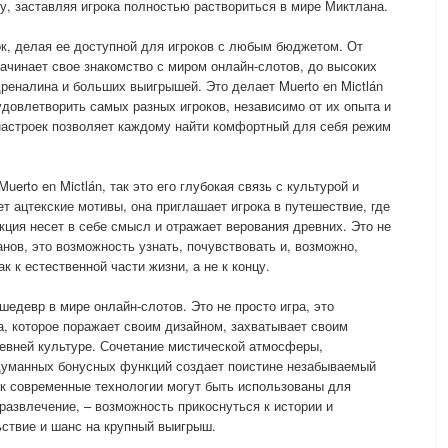
у, заставляя игрока полностью раствориться в мире Миктлана.
ок, делая ее доступной для игроков с любым бюджетом. От
начинает свое знакомство с миром онлайн-слотов, до высоких
еналина и больших выигрышей. Это делает Muerto en Mictlán
овлетворить самых разных игроков, независимо от их опыта и
настроек позволяет каждому найти комфортный для себя режим
erto en Mictlán, так это его глубокая связь с культурой и
т ацтекские мотивы, она приглашает игрока в путешествие, где
ция несет в себе смысл и отражает верования древних. Это не
нов, это возможность узнать, почувствовать и, возможно,
к к естественной части жизни, а не к концу.
 шедевр в мире онлайн-слотов. Это не просто игра, это
а, которое поражает своим дизайном, захватывает своим
евней культуре. Сочетание мистической атмосферы,
одуманных бонусных функций создает поистине незабываемый
как современные технологии могут быть использованы для
развлечение, – возможность прикоснуться к истории и
ствие и шанс на крупный выигрыш.