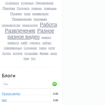
отличного
отличных
Оформление
Покупка
Получить
помощь
помощью
Почему
правильно
прав
Применение
продажа
Работа
производство
происходит
Развлечение
Разное
разное видео
ремонт
сайт
ремонта
сделать
сейчас
современных
Создание
такое
услуг
услуги
Услуга
установка
Фирма
цена
Чем
Что
Блоги
Топ
Разное видео
0.00
bbb
0.00