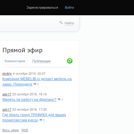
Зарегистрироваться
Войти
Найти
Прямой эфир
Комментарии
Публикации
dmitriy
4 октября 2019, 20:07
Компания MEBELIB.ru делает мебель на
заказ. Приходите
1
adv17
23 октября 2016, 18:19
Менять ли работу на фриланс?
1
adv17
23 октября 2016, 17:35
Где брать тонну ТРАФИКА для ваших
проектов(слив курса)
1
Весь эфир
·
RSS