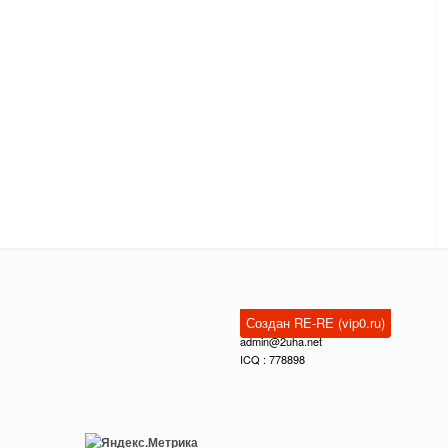
Создан RE-RE (vip0.ru)
admin@2uha.net
ICQ : 778898