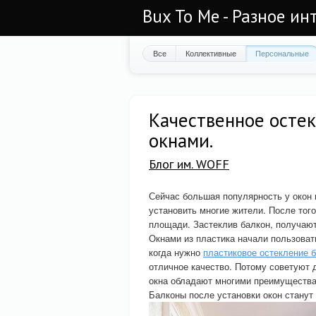
Bux To Me - Разное ин
Все
Коллективные
Персональные
Качественное осте
окнами.
Блог им. WOFF
Сейчас большая популярность у окон 
установить многие жители. После того
площади. Застеклив балкон, получают
Окнами из пластика начали пользоват
когда нужно
пластиковое остекление 
отличное качество. Потому советуют 
окна обладают многими преимуществ
Балконы после установки окон станут