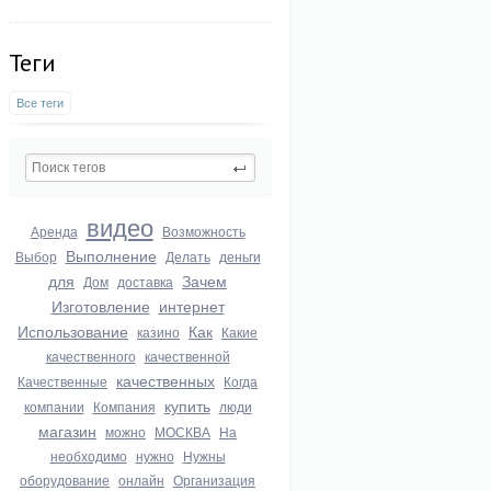
Теги
Все теги
видео
Аренда
Возможность
Выполнение
Выбор
Делать
деньги
для
Зачем
Дом
доставка
Изготовление
интернет
Использование
Как
казино
Какие
качественного
качественной
качественных
Качественные
Когда
купить
компании
Компания
люди
магазин
можно
МОСКВА
На
необходимо
нужно
Нужны
оборудование
онлайн
Организация