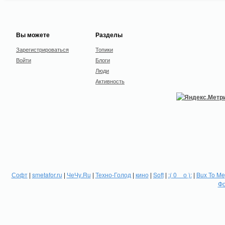
Вы можете
Разделы
Зарегистрироваться
Топики
Войти
Блоги
Люди
Активность
Софт
|
smetafor.ru
|
ЧеЧу.Ru
|
Техно-Голод
|
кино
|
Soft
|
:( 0 _ о ):
|
Bux To Me
Фо