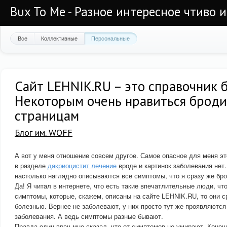
Bux To Me - Разное интересное чтиво 
Все
Коллективные
Персональные
Сайт LEHNIK.RU – это справочник б
Некоторым очень нравиться броди
страницам
Блог им. WOFF
А вот у меня отношение совсем другое. Самое опасное для меня эт
в разделе
дакриоцистит лечение
вроде и картинок заболевания нет.
настолько наглядно описываются все симптомы, что я сразу же бро
Да! Я читал в интернете, что есть такие впечатлительные люди, чт
симптомы, которые, скажем, описаны на сайте LEHNIK.RU, то они с
болезнью. Вернее не заболевают, у них просто тут же проявляютс
заболевания. А ведь симптомы разные бывают.
Правда один врач мне сказал, что от симптомов не умирают. Конечн