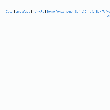
Софт
|
smetafor.ru
|
ЧеЧу.Ru
|
Техно-Голод
|
кино
|
Soft
|
:( 0 _ о ):
|
Bux To Me
Фо