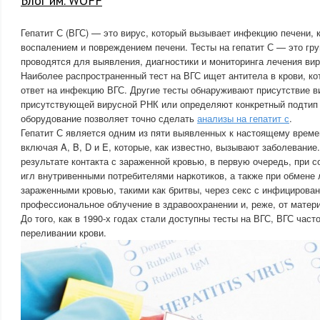
Блог им. WOFF
Гепатит С (ВГС) — это вирус, который вызывает инфекцию печени, 
воспалением и повреждением печени. Тесты на гепатит С — это гру
проводятся для выявления, диагностики и мониторинга лечения вир
Наиболее распространенный тест на ВГС ищет антитела в крови, к
ответ на инфекцию ВГС. Другие тесты обнаруживают присутствие в
присутствующей вирусной РНК или определяют конкретный подтип
оборудование позволяет точно сделать
анализы на гепатит с
.
Гепатит С является одним из пяти выявленных к настоящему времен
включая A, B, D и E, которые, как известно, вызывают заболевание
результате контакта с зараженной кровью, в первую очередь, при 
игл внутривенными потребителями наркотиков, а также при обмене
зараженными кровью, такими как бритвы, через секс с инфицирова
профессиональное облучение в здравоохранении и, реже, от матери
До того, как в 1990-х годах стали доступны тесты на ВГС, ВГС част
переливании крови.