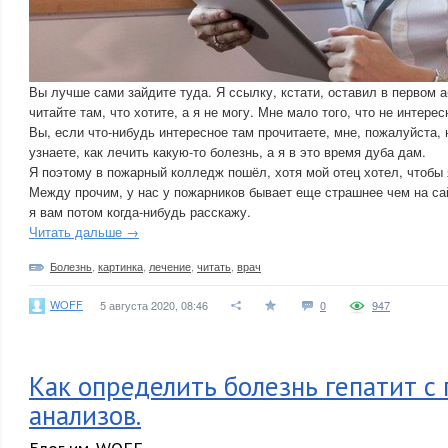
Вы лучше сами зайдите туда. Я ссылку, кстати, оставил в первом а
читайте там, что хотите, а я не могу. Мне мало того, что не интере
Вы, если что-нибудь интересное там прочитаете, мне, пожалуйста, 
узнаете, как лечить какую-то болезнь, а я в это время дуба дам.
Я поэтому в пожарный колледж пошёл, хотя мой отец хотел, чтобы я
Между прочим, у нас у пожарников бывает еще страшнее чем на са
я вам потом когда-нибудь расскажу.
Читать дальше →
Болезнь
,
картинка
,
лечение
,
читать
,
врач
WOFF
5 августа 2020, 08:46
0
947
Как определить болезнь гепатит 
анализов.