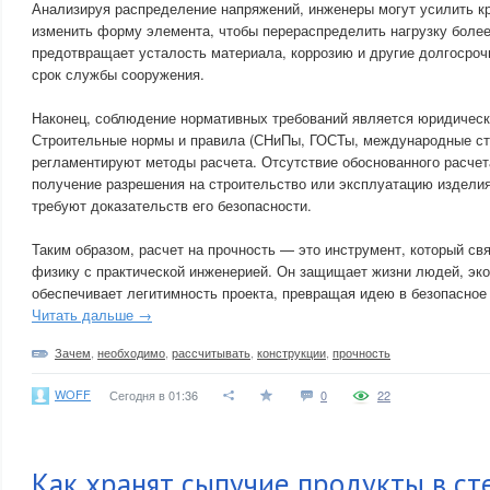
Анализируя распределение напряжений, инженеры могут усилить к
изменить форму элемента, чтобы перераспределить нагрузку более
предотвращает усталость материала, коррозию и другие долгосро
срок службы сооружения.
Наконец, соблюдение нормативных требований является юридическ
Строительные нормы и правила (СНиПы, ГОСТы, международные ст
регламентируют методы расчета. Отсутствие обоснованного расче
получение разрешения на строительство или эксплуатацию изделия,
требуют доказательств его безопасности.
Таким образом, расчет на прочность — это инструмент, который св
физику с практической инженерией. Он защищает жизни людей, эк
обеспечивает легитимность проекта, превращая идею в безопасное
Читать дальше →
Зачем
,
необходимо
,
рассчитывать
,
конструкции
,
прочность
WOFF
Сегодня в 01:36
0
22
Как хранят сыпучие продукты в с