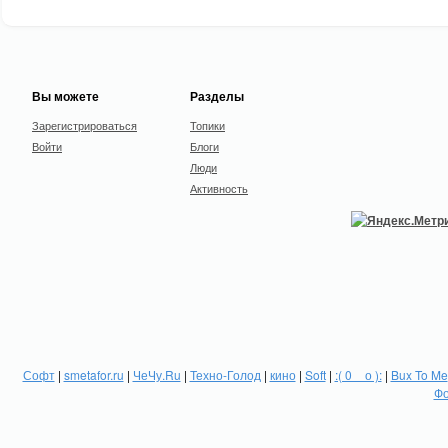
Вы можете
Разделы
Зарегистрироваться
Топики
Войти
Блоги
Люди
Активность
Софт
|
smetafor.ru
|
ЧеЧу.Ru
|
Техно-Голод
|
кино
|
Soft
|
:( 0 _ о ):
|
Bux To Me
Фо