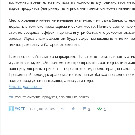
возможных вредителей и испарить лишнюю влагу, однако этот мето
видов продуктов (например, для риса или гречки он может изменить
Место хранения имеет не меньшее значение, чем сама банка. Стек
держать в темном, прохладном и сухом месте. Прямые солнечные л
стекло, создавая эффект парника внутри банки, что ускоряет окисл
орехах. Идеальным вариантом будут закрытые шкапы или полки, р
плиты, раковины и батарей отопления.
Наконец, не забывайте о маркировке. На стекле легко наклеить эти
и датой закладки. Это поможет контролировать срок годности и ис
принципу «первым пришел — первым ушел», предотвращая накопле
Правильный подход к хранению в стеклянных банках позволяет сохр
пользу продуктов на месяцы, а иногда и годы.
Читать дальше →
хранят
,
сыпучие
,
продукты
,
стеклянных
,
банках
WOFF
Сегодня в 01:06
0
4