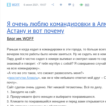
WOFF
6 июня 2021, 19:07
0
865
Я очень люблю командировки в Ал
Астану и вот почему
Блог им. WOFF
Раньше я когда ездил в командировки в эти города, то больше всег
вечером после работы было нечем заняться. Ну не сидеть же в ном
Пару дней я честно сидел в номере выпивал и смотрел какие-то се
знакомый и говорит: «У тебя ноутбук с собой? Я совершенно случа
на всю командировку».
«А что же это такое, что сможет развеселить меня?»
«
проститутки Алматы
», как ни в чём небывало ответил мой друг – 
почту».
Сайт сделан очень удачно. Нет никакой тягомотины. Всё по делу.
1. Заходите на сайт.
2. Прокручиваете фото женщин и выбираете понравившихся.
3. Кликаете по понравившейся женщине и перед вами открывается 
4. На страницы женщины вы обнаружите: