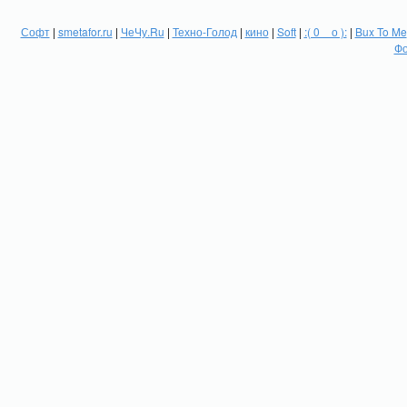
Софт
|
smetafor.ru
|
ЧеЧу.Ru
|
Техно-Голод
|
кино
|
Soft
|
:( 0 _ о ):
|
Bux To Me
Фо