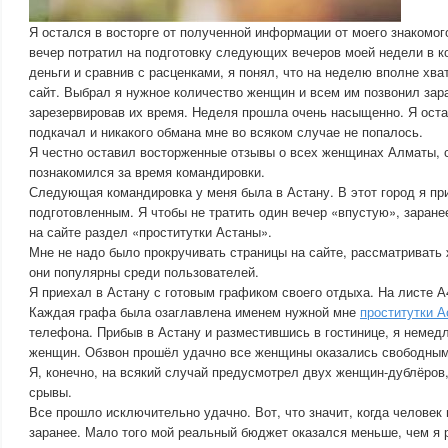
Я остался в восторге от полученной информации от моего знакомог
вечер потратил на подготовку следующих вечеров моей недели в к
деньги и сравнив с расценками, я понял, что на неделю вполне хва
сайт. Выбрал я нужное количество женщин и всем им позвонил зар
зарезервировав их время. Неделя прошла очень насыщенно. Я оста
подкачал и никакого обмана мне во всяком случае не попалось.
Я честно оставил восторженные отзывы о всех женщинах Алматы, с
познакомился за время командировки.
Следующая командировка у меня была в Астану. В этот город я п
подготовленным. Я чтобы не тратить один вечер «впустую», заран
на сайте раздел «проститутки Астаны».
Мне не надо было прокручивать страницы на сайте, рассматривать
они популярны среди пользователей.
Я приехал в Астану с готовым графиком своего отдыха. На листе А
Каждая графа была озаглавлена именем нужной мне
проститутки 
телефона. Прибыв в Астану и разместившись в гостинице, я немед
женщин. Обзвон прошёл удачно все женщины оказались свободными
Я, конечно, на всякий случай предусмотрел двух женщин-дублёров
срывы.
Все прошло исключительно удачно. Вот, что значит, когда человек 
заранее. Мало того мой реальный бюджет оказался меньше, чем я 