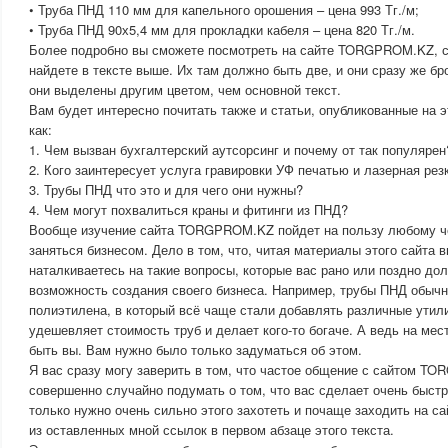
• Труба ПНД 110 мм для капельного орошения – цена 993 Тг./м;
• Труба ПНД 90х5,4 мм для прокладки кабеля – цена 820 Тг./м.
Более подробно вы сможете посмотреть на сайте TORGPROM.KZ, с
найдете в тексте выше. Их там должно быть две, и они сразу же бро
они выделены другим цветом, чем основной текст.
Вам будет интересно почитать также и статьи, опубликованные на э
как:
1. Чем вызван бухгалтерский аутсорсинг и почему от так популярен
2. Кого заинтересует услуга гравировки УФ печатью и лазерная рез
3. Трубы ПНД что это и для чего они нужны?
4. Чем могут похвалиться краны и фитинги из ПНД?
Вообще изучение сайта TORGPROM.KZ пойдет на пользу любому ч
заняться бизнесом. Дело в том, что, читая материалы этого сайта 
наталкиваетесь на такие вопросы, которые вас рано или поздно до
возможность создания своего бизнеса. Например, трубы ПНД обыч
полиэтилена, в который всё чаще стали добавлять различные утил
удешевляет стоимость труб и делает кого-то богаче. А ведь на мес
быть вы. Вам нужно было только задуматься об этом.
Я вас сразу могу заверить в том, что частое общение с сайтом 
совершенно случайно подумать о том, что вас сделает очень быст
только нужно очень сильно этого захотеть и почаще заходить на
из оставленных мной ссылок в первом абзаце этого текста.