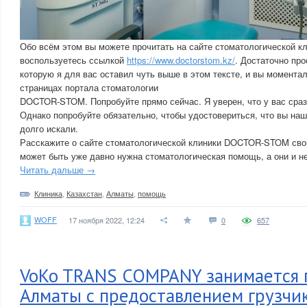
Обо всём этом вы можете прочитать на сайте стоматологической 
воспользуетесь ссылкой
https://www.doctorstom.kz/
. Достаточно про
которую я для вас оставил чуть выше в этом тексте, и вы момента
страницах портала стоматологии
DOCTOR-STOM. Попробуйте прямо сейчас. Я уверен, что у вас сраз
Однако попробуйте обязательно, чтобы удостовериться, что вы нашл
долго искали.
Расскажите о сайте стоматологической клиники DOCTOR-STOM сво
может быть уже давно нужна стоматологическая помощь, а они и не
Читать дальше →
Клиника
,
Казахстан
,
Алматы
,
помощь
WOFF
17 ноября 2022, 12:24
0
657
VoKo TRANS COMPANY занимается 
Алматы с предоставлением грузчи