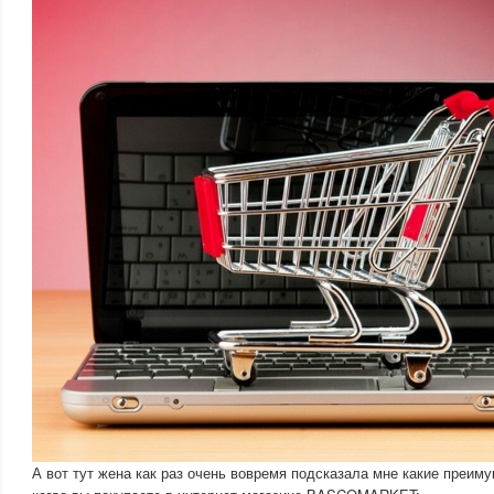
А вот тут жена как раз очень вовремя подсказала мне какие преим