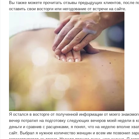
Вы также можете прочитать отзывы предыдущих клиентов, после 
оставить свои восторги или негодование от встречи на сайте.
Я остался в восторге от полученной информации от моего знакомог
вечер потратил на подготовку следующих вечеров моей недели в к
деньги и сравнив с расценками, я понял, что на неделю вполне хва
сайт. Выбрал я нужное количество женщин и всем им позвонил зар
зарезервировав их время. Неделя прошла очень насыщенно. Я оста