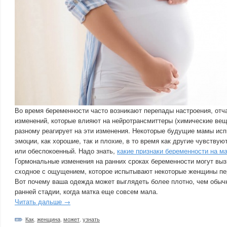
Во время беременности часто возникают перепады настроения, отч
изменений, которые влияют на нейротрансмиттеры (химические веще
разному реагирует на эти изменения. Некоторые будущие мамы и
эмоции, как хорошие, так и плохие, в то время как другие чувству
или обеспокоенный. Надо знать,
какие признаки беременности на м
Гормональные изменения на ранних сроках беременности могут выз
сходное с ощущением, которое испытывают некоторые женщины пе
Вот почему ваша одежда может выглядеть более плотно, чем обычн
ранней стадии, когда матка еще совсем мала.
Читать дальше →
Как
,
женщина
,
может
,
узнать