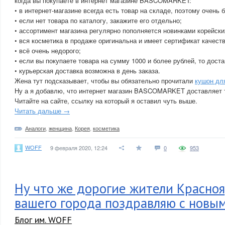
когда вы покупаете в интернет магазине BASCOMARKET:
• в интернет-магазине всегда есть товар на складе, поэтому очень
• если нет товара по каталогу, закажите его отдельно;
• ассортимент магазина регулярно пополняется новинками корейски
• вся косметика в продаже оригинальна и имеет сертификат качеств
• всё очень недорого;
• если вы покупаете товара на сумму 1000 и более рублей, то доста
• курьерская доставка возможна в день заказа.
Жена тут подсказывает, чтобы вы обязательно прочитали
кушон дл
Ну а я добавлю, что интернет магазин BASCOMARKET доставляет т
Читайте на сайте, ссылку на который я оставил чуть выше.
Читать дальше →
Аналоги
,
женщина
,
Корея
,
косметика
WOFF
9 февраля 2020, 12:24
0
953
Ну что же дорогие жители Красноя
вашего города поздравляю с новы
Блог им. WOFF