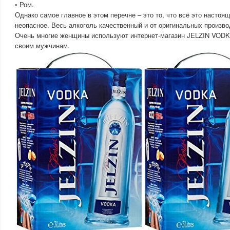
• Ром.
Однако самое главное в этом перечне – это то, что всё это настоя
неопасное. Весь алкоголь качественный и от оригинальных производ
Очень многие женщины используют интернет-магазин JELZIN VODK
своим мужчинам.