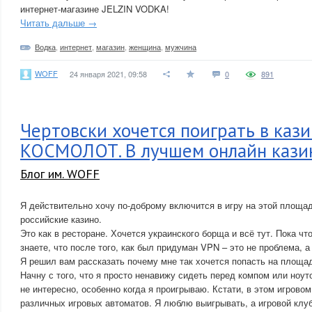
интернет-магазине JELZIN VODKA!
Читать дальше →
Водка
,
интернет
,
магазин
,
женщина
,
мужчина
WOFF
24 января 2021, 09:58
0
891
Чертовски хочется поиграть в каз
КОСМОЛОТ. В лучшем онлайн кази
Блог им. WOFF
Я действительно хочу по-доброму включится в игру на этой площа
российские казино.
Это как в ресторане. Хочется украинского борща и всё тут. Пока чт
знаете, что после того, как был придуман VPN – это не проблема, а
Я решил вам рассказать почему мне так хочется попасть на площ
Начну с того, что я просто ненавижу сидеть перед компом или ноут
не интересно, особенно когда я проигрываю. Кстати, в этом игрово
различных игровых автоматов. Я люблю выигрывать, а игровой клу