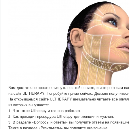
Вам достаточно просто кликнуть по этой ссылке, и интернет сам в
на сайт ULTHERAPY. Попробуйте прямо сейчас. Должно получиться
На открывшемся сайте ULTHERAPY внимательно читаете все опубл
из которых вы узнаете:
1. Что такое Ultherapy и как она работает.
2. Как проходит процедура Ultherapy для женщин и мужчин.
3. В разделе «Вопросы и ответы» вы получите ответы на появившие
Также в разделе «Результаты» вы получите объяснение: