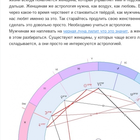
дальше. Женщинам же астрология нужна, как воздух, как любовь. 
через какое-то время черствеет и становиться твёрдой, как мужчин
нас любят именно за это. Так старайтесь продлить свою женственн
сделать это довольно просто. Необходимо учиться астрологии.
Мужчинам же наплевать на
черная луна лилит что это значит
, а ж
в этом разбираться. Существуют женщины, у которых чаще всего л
складывается, а они просто не интересуются астрологией.