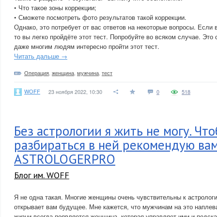
• Что такое зоны коррекции;
• Сможете посмотреть фото результатов такой коррекции.
Однако, это потребует от вас ответов на некоторые вопросы. Если 
то вы легко пройдёте этот тест. Попробуйте во всяком случае. Это
даже многим людям интересно пройти этот тест.
Читать дальше →
Операция
,
женщина
,
мужчина
,
тест
WOFF
23 ноября 2022, 10:30
0
518
Без астрологии я жить не могу. Чт
разбираться в ней рекомендую вам
ASTROLOGERPRO
Блог им. WOFF
Я не одна такая. Многие женщины очень чувствительны к астрологи
открывает вам будущее. Мне кажется, что мужчинам на это наплева
жизни всегда появляется женщина, которая управляет ими и подск