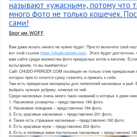
называют «ужасным», потому что т
много фото не только кошечек. По
сами!
Блог им. WOFF
Вам даже искать ничего не нужно будет. Просто включите свой ноут
вот этой ссылке
https://chudo-prirody.com/
. Этого будет достаточно,
вам сайте среди множества фото прекрасных котов и кисочек. Если
вульгарном, то вы ошибаетесь!
Сайт CHUDO-PRIRODY.COM посвящён не только этим прекрасным 
которых просто хочется сразу схватить и прижать к себе.
Там есть прекрасные материалы для любителей насекомых и рыб. 
выбрать нужную рубрику, кликнув по ней.
Среди насекомых очень много таких названий о которых я даже ник
1. Насекомое уховертка – представлено 184 фото.
2. Насекомое пожарник – представлено 194 фото.
3. Есть красивые насекомые – представлено 201 фото.
4. Также есть страшные насекомые – представлено 192 фото.
5. Есть красивые жуки – представлено 203 фото.
6. Есть и любимые вами постельные насекомые – представлено 18