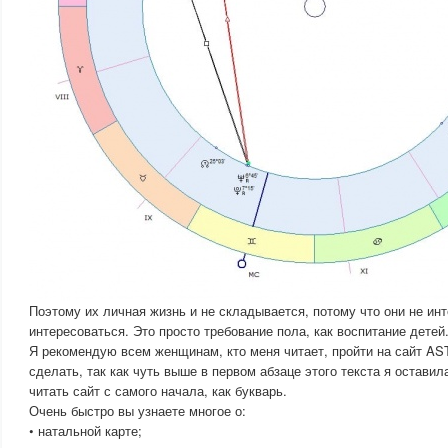
Поэтому их личная жизнь и не складывается, потому что они не ин
интересоваться. Это просто требование пола, как воспитание детей
Я рекомендую всем женщинам, кто меня читает, пройти на сайт 
сделать, так как чуть выше в первом абзаце этого текста я оставил
читать сайт с самого начала, как букварь.
Очень быстро вы узнаете многое о:
• натальной карте;