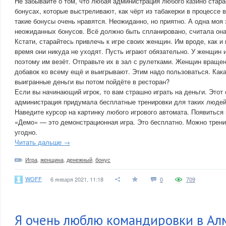
Не забывайте о том, что любая администрация любого казино стара
бонусах, которые выстреливают, как чёрт из табакерки в процессе 
такие бонусы очень нравятся. Неожиданно, но приятно. А одна моя 
неожиданных бонусов. Всё должно быть спланировано, считала она
Кстати, старайтесь привлечь к игре своих женщин. Им вроде, как и 
время они никуда не уходят. Пусть играют обязательно. У женщин и
поэтому им везёт. Отправьте их в зал с рулетками. Женщин вращен
добавок ко всему ещё и выигрывают. Этим надо пользоваться. Кака
выигранные деньги вы потом пойдёте в ресторан?
Если вы начинающий игрок, то вам страшно играть на деньги. Этот 
администрация придумала бесплатные тренировки для таких людей
Наведите курсор на картинку любого игрового автомата. Появиться 
«Демо» — это демонстрационная игра. Это бесплатно. Можно трен
угодно.
Читать дальше →
Игра
,
женщина
,
денежный
,
бонус
WOFF
6 января 2021, 11:18
0
709
Я очень люблю командировки в Ал