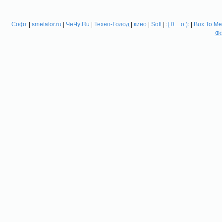
Софт
|
smetafor.ru
|
ЧеЧу.Ru
|
Техно-Голод
|
кино
|
Soft
|
:( 0 _ о ):
|
Bux To Me
Фо