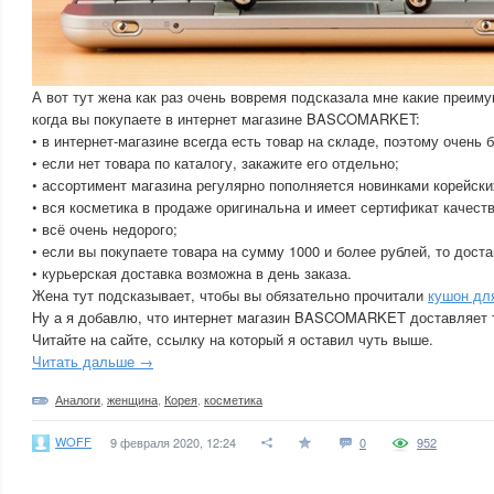
А вот тут жена как раз очень вовремя подсказала мне какие преим
когда вы покупаете в интернет магазине BASCOMARKET:
• в интернет-магазине всегда есть товар на складе, поэтому очень
• если нет товара по каталогу, закажите его отдельно;
• ассортимент магазина регулярно пополняется новинками корейски
• вся косметика в продаже оригинальна и имеет сертификат качеств
• всё очень недорого;
• если вы покупаете товара на сумму 1000 и более рублей, то доста
• курьерская доставка возможна в день заказа.
Жена тут подсказывает, чтобы вы обязательно прочитали
кушон дл
Ну а я добавлю, что интернет магазин BASCOMARKET доставляет т
Читайте на сайте, ссылку на который я оставил чуть выше.
Читать дальше →
Аналоги
,
женщина
,
Корея
,
косметика
WOFF
9 февраля 2020, 12:24
0
952