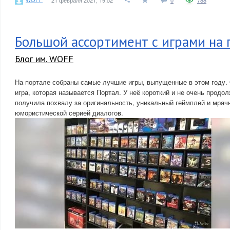
21 февраля 2021, 19:52
0
788
Большой ассортимент с играми на 
Блог им. WOFF
На портале собраны самые лучшие игры, выпущенные в этом году.
игра, которая называется Портал. У неё короткий и не очень продо
получила похвалу за оригинальность, уникальный геймплей и мрач
юмористической серией диалогов.