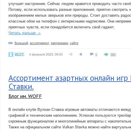
улучшит настроение. Сейчас людям нравится проводить часто сво
Потому, если использовать разные приложения, приятно смотреть н
изображением милых зверьков или природы. Стоит доставить радос
классные обои на телефон с интересными надписями. Они непреме
приятных чувств, если понадобится включить свой гаджет.
Читать дальше →
Большой
,
ассортимент
,
картинками
,
сайте
WOFF
4 февраля 2023, 09:00
0
580
Ассортимент азартных онлайн игр
Ставки.
Блог им. WOFF
В онлайн клубе Вулкан Ставка игровые автоматы отличаются между
графикой и техническим наполнением. Успехом пользуются трехба
скромным функционалом и многолинейные аппараты с накопительн
Также на официальном сайте Vulkan Stavka можно найти виртуальн