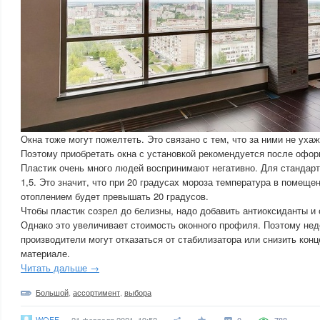
Окна тоже могут пожелтеть. Это связано с тем, что за ними не ух
Поэтому приобретать окна с установкой рекомендуется после офор
Пластик очень много людей воспринимают негативно. Для стандарт
1,5. Это значит, что при 20 градусах мороза температура в помещ
отоплением будет превышать 20 градусов.
Чтобы пластик созрел до белизны, надо добавить антиоксиданты и
Однако это увеличивает стоимость оконного профиля. Поэтому не
производители могут отказаться от стабилизатора или снизить кон
материале.
Читать дальше →
Большой
,
ассортимент
,
выбора
WOFF