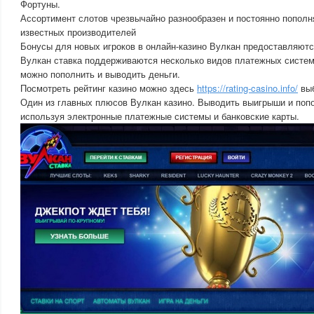
Фортуны.
Ассортимент слотов чрезвычайно разнообразен и постоянно пополн
известных производителей
Бонусы для новых игроков в онлайн-казино Вулкан предоставляются
Вулкан ставка поддерживаются несколько видов платежных систе
можно пополнить и выводить деньги.
Посмотреть рейтинг казино можно здесь
https://rating-casino.info/
выб
Один из главных плюсов Вулкан казино. Выводить выигрыши и поп
используя электронные платежные системы и банковские карты.