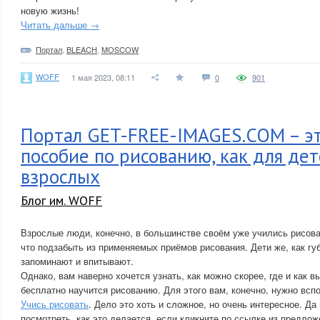
новую жизнь!
Читать дальше →
Портал
,
BLEACH
,
MOSCOW
WOFF
1 мая 2023, 08:11
0
901
Портал GET-FREE-IMAGES.COM – эт
пособие по рисованию, как для дет
взрослых
Блог им. WOFF
Взрослые люди, конечно, в большинстве своём уже учились рисоват
что подзабыть из применяемых приёмов рисования. Дети же, как губ
запоминают и впитывают.
Однако, вам наверно хочется узнать, как можно скорее, где и как в
бесплатно научится рисованию. Для этого вам, конечно, нужно вспо
Учись рисовать
. Дело это хоть и сложное, но очень интересное. Да
посмотреть, как это делается, если кликните по ссылке из предлож