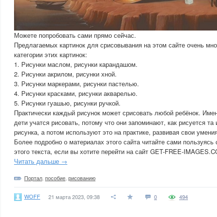
Можете попробовать сами прямо сейчас.
Предлагаемых картинок для срисовывания на этом сайте очень мно
категории этих картинок:
1. Рисунки маслом, рисунки карандашом.
2. Рисунки акрилом, рисунки хной.
3. Рисунки маркерами, рисунки пастелью.
4. Рисунки красками, рисунки акварелью.
5. Рисунки гуашью, рисунки ручкой.
Практически каждый рисунок может срисовать любой ребёнок. Име
дети учатся рисовать, потому что они запоминают, как рисуется та
рисунка, а потом используют это на практике, развивая свои умени
Более подробно о материалах этого сайта читайте сами пользуясь 
этого текста, если вы хотите перейти на сайт GET-FREE-IMAGES.
Читать дальше →
Портал
,
пособие
,
рисованию
WOFF
21 марта 2023, 09:38
0
494