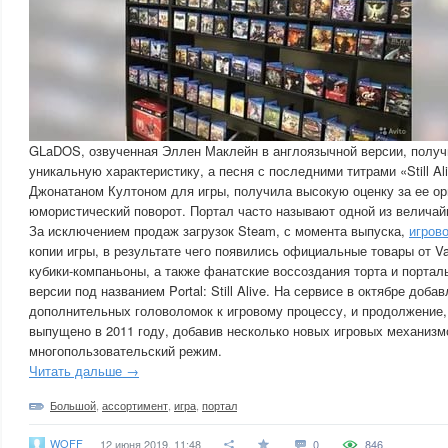
GLaDOS, озвученная Эллен Маклейн в англоязычной версии, получ
уникальную характеристику, а песня с последними титрами «Still Al
Джонатаном Култоном для игры, получила высокую оценку за ее о
юмористический поворот. Портал часто называют одной из величай
За исключением продаж загрузок Steam, с момента выпуска,
игров
копии игры, в результате чего появились официальные товары от 
кубики-компаньоны, а также фанатские воссоздания торта и портал
версии под названием Portal: Still Alive. На сервисе в октябре доб
дополнительных головоломок к игровому процессу, и продолжение, 
выпущено в 2011 году, добавив несколько новых игровых механизм
многопользовательский режим.
Читать дальше →
Большой
,
ассортимент
,
игра
,
портал
WOFF
12 июня 2019, 11:48
0
846