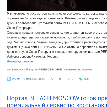
Я внимательно рассмотрел практически все фото, на которых тран
и у меня не было ни одного замечания. Конечно, я не специалист и
друзья пользовались услугами сайта PEREVOZIM GRUZ и перевезл
Санкт-Петербург.
Операция прошла настолько успешно, что владелец дорогого мотоци
ни имя владельца, ни название мотоцикла, чтобы сохранить полное
рад. Честно говоря, бедный владелец приготовился распрощаться
другом. Однако сайт PEREVOZIM GRUZ отлично справился с таким
дорогой груз в Санкт-Петерург и теперь о белорусском портале 
байкеры северной столицы России!
Читать дальше →
Белорусский
,
портал
,
PEREVOZIM GRUZ
,
перевозке
,
мотоциклов
WOFF
8 мая 2023, 10:56
0
808
Портал BLEACH MOSCOW готов пр
премиальный сервис по восстанов