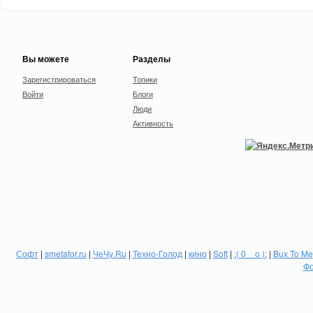
Вы можете
Разделы
Зарегистрироваться
Топики
Войти
Блоги
Люди
Активность
Софт
|
smetafor.ru
|
ЧеЧу.Ru
|
Техно-Голод
|
кино
|
Soft
|
:( 0 _ о ):
|
Bux To Me
Фо