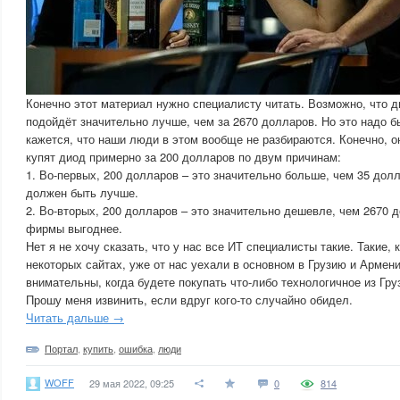
Конечно этот материал нужно специалисту читать. Возможно, что д
подойдёт значительно лучше, чем за 2670 долларов. Но это надо 
кажется, что наши люди в этом вообще не разбираются. Конечно, о
купят диод примерно за 200 долларов по двум причинам:
1. Во-первых, 200 долларов – это значительно больше, чем 35 долл
должен быть лучше.
2. Во-вторых, 200 долларов – это значительно дешевле, чем 2670 д
фирмы выгоднее.
Нет я не хочу сказать, что у нас все ИТ специалисты такие. Такие,
некоторых сайтах, уже от нас уехали в основном в Грузию и Армени
внимательны, когда будете покупать что-либо технологичное из Гру
Прошу меня извинить, если вдруг кого-то случайно обидел.
Читать дальше →
Портал
,
купить
,
ошибка
,
люди
WOFF
29 мая 2022, 09:25
0
814