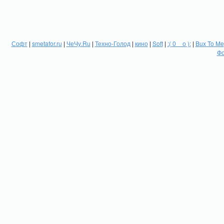
Софт
|
smetafor.ru
|
ЧеЧу.Ru
|
Техно-Голод
|
кино
|
Soft
|
:( 0 _ о ):
|
Bux To Me
Фо