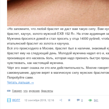
«Но запомните, что любой браслет не даст вам такую силу. Вам ну
браслет, каучук, золото мужской EXB 152 R». На этом аудиенция з
Мужчина бросился домой и стал просить у отца 14000 рублей, чтоб
итальянский браслет из золота и каучука.
Всё это происходило в Москве, браслет был в наличии, знакомый ку
браслет ему на следующий день. Молодой мужчина надел его и, ка
пронзившую его насквозь боль, которая надо признать быстро прошл
чувствовать, как настоящий мужчина.
Чёрт его знает сказка ли это или действительность. Многие говорят
самовнушение, другие верят в магическую силу мужских браслето
Попробуйте сами.
Читать дальше →
Говорят
,
что
,
мужские
,
браслеты
WOFF
12 сентября 2019, 12:16
0
941