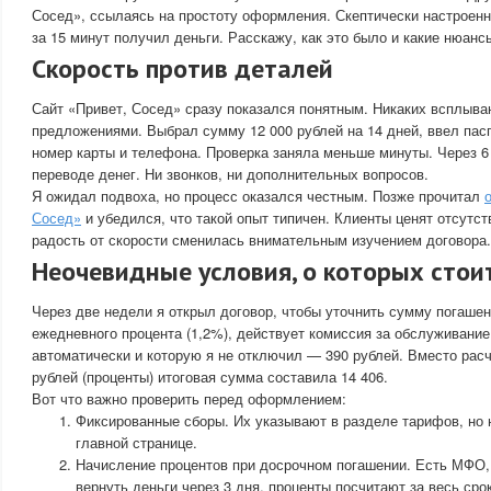
Сосед», ссылаясь на простоту оформления. Скептически настроен
за 15 минут получил деньги. Расскажу, как это было и какие нюан
Скорость против деталей
Сайт «Привет, Сосед» сразу показался понятным. Никаких всплыв
предложениями. Выбрал сумму 12 000 рублей на 14 дней, ввел пас
номер карты и телефона. Проверка заняла меньше минуты. Через 6
переводе денег. Ни звонков, ни дополнительных вопросов.
Я ожидал подвоха, но процесс оказался честным. Позже прочитал
Сосед»
и убедился, что такой опыт типичен. Клиенты ценят отсутс
радость от скорости сменилась внимательным изучением договора.
Неочевидные условия, о которых стои
Через две недели я открыл договор, чтобы уточнить сумму погашен
ежедневного процента (1,2%), действует комиссия за обслуживание
автоматически и которую я не отключил — 390 рублей. Вместо расч
рублей (проценты) итоговая сумма составила 14 406.
Вот что важно проверить перед оформлением:
Фиксированные сборы. Их указывают в разделе тарифов, но 
главной странице.
Начисление процентов при досрочном погашении. Есть МФО,
вернуть деньги через 3 дня, проценты посчитают за весь срок