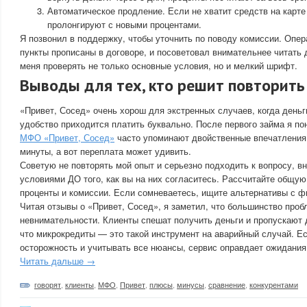
Автоматическое продление. Если не хватит средств на карте
пролонгируют с новыми процентами.
Я позвонил в поддержку, чтобы уточнить по поводу комиссии. Опер
пункты прописаны в договоре, и посоветовал внимательнее читать 
меня проверять не только основные условия, но и мелкий шрифт.
Выводы для тех, кто решит повторить
«Привет, Сосед» очень хорош для экстренных случаев, когда деньг
удобство приходится платить буквально. После первого займа я по
МФО «Привет, Сосед»
часто упоминают двойственные впечатления
минуты, а вот переплата может удивить.
Советую не повторять мой опыт и серьезно подходить к вопросу, в
условиями ДО того, как вы на них согласитесь. Рассчитайте общую
проценты и комиссии. Если сомневаетесь, ищите альтернативы с ф
Читая отзывы о «Привет, Сосед», я заметил, что большинство пробл
невнимательности. Клиенты спешат получить деньги и пропускают 
что микрокредиты — это такой инструмент на аварийный случай. Е
осторожность и учитывать все нюансы, сервис оправдает ожидания
Читать дальше →
говорят
,
клиенты
,
МФО
,
Привет
,
плюсы
,
минусы
,
сравнение
,
конкурентами