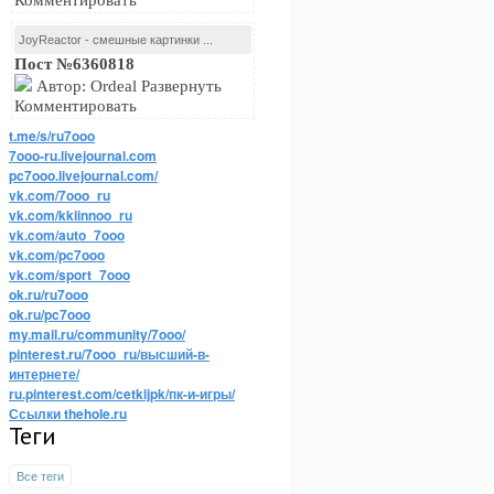
Комментировать
JoyReactor - смешные картинки ...
Пост №6360818
Автор: Ordeal Развернуть
Комментировать
t.me/s/ru7ooo
7ooo-ru.livejournal.com
pc7ooo.livejournal.com/
vk.com/7ooo_ru
vk.com/kkiinnoo_ru
vk.com/auto_7ooo
vk.com/pc7ooo
vk.com/sport_7ooo
ok.ru/ru7ooo
ok.ru/pc7ooo
my.mail.ru/community/7ooo/
pinterest.ru/7ooo_ru/высший-в-
интернете/
ru.pinterest.com/cetkijpk/пк-и-игры/
Ссылки thehole.ru
Теги
Все теги