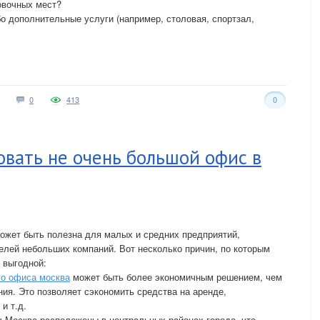
овочных мест?
бо дополнительные услуги (например, столовая, спортзал,
0
413
0
вать не очень большой офис в
ожет быть полезна для малых и средних предприятий,
елей небольших компаний. Вот несколько причин, по которым
 выгодной:
го офиса москва
может быть более экономичным решением, чем
ия. Это позволяет сэкономить средства на аренде,
и т.д.
 Москве расположены в центральных районах города, что