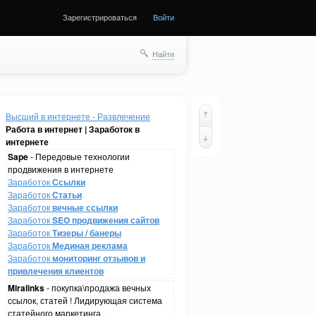
Зарегистрироваться
Войти
Найти
Высший в интернете - Развлечение
Работа в интернет | Заработок в
интернете
Sape
- Передовые технологии
продвижения в интернете
Заработок
Ссылки
Заработок
Статьи
Заработок
вечные ссылки
Заработок
SEO продвижения сайтов
Заработок
Тизеры / банеры
Заработок
Мединая реклама
Заработок
мониторинг отзывов и
привлечения клиентов
Miralinks
- покупка\продажа вечных
ссылок, статей ! Лидирующая система
статейного маркетинга .