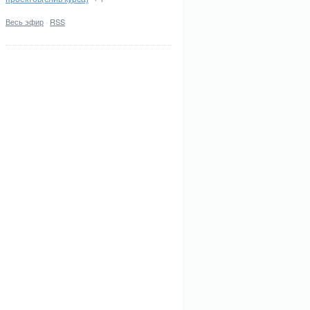
Весь эфир
·
RSS