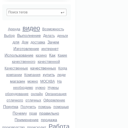
видео
Аренда
Возможность
Выполнение
Выбор
Делать
деньги
для
Зачем
Дом
доставка
Изготовление
интернет
Использование
Как
казино
Какие
качественного
качественной
качественных
Качественные
Когда
купить
компании
Компания
люди
магазин
можно
МОСКВА
На
необходимо
нужно
Нужны
оборудование
онлайн
Организация
отличного
отличных
Оформление
Покупка
Получить
помощь
помощью
Почему
правильно
прав
Применение
продажа
Работа
производство
происходит