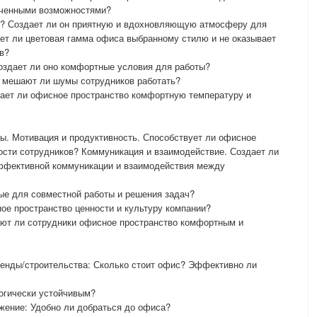
иченными возможностями?
ис? Создает ли он приятную и вдохновляющую атмосферу для
ет ли цветовая гамма офиса выбранному стилю и не оказывает
в?
оздает ли оно комфортные условия для работы?
 мешают ли шумы сотрудников работать?
вает ли офисное пространство комфортную температуру и
ы. Мотивация и продуктивность. Способствует ли офисное
ости сотрудников? Коммуникация и взаимодействие. Создает ли
ффективной коммуникации и взаимодействия между
ые для совместной работы и решения задач?
ое пространство ценности и культуру компании?
ают ли сотрудники офисное пространство комфортным и
ренды/строительства: Сколько стоит офис? Эффективно ли
огически устойчивым?
ение: Удобно ли добраться до офиса?