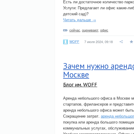
Есть ли достаточное количество парк
Услуги: Предлагает ли офис какие-ли
детский сад)?
Читать дальше →
сейчас
,
оценивают
,
офис
WOFF
7 июля 2024, 09:18
Зачем нужно арендо
Москве
Блог им. WOFF
Аренда небольшого офиса в Москве м
стартапов, фрилансеров и представит
аренда небольшого офиса может быть
Сокращение затрат.
аренда небольшо
покупка или аренда большого помещен
коммунальных услугах, обслуживании 
Удобное месторасположение. Офисы в