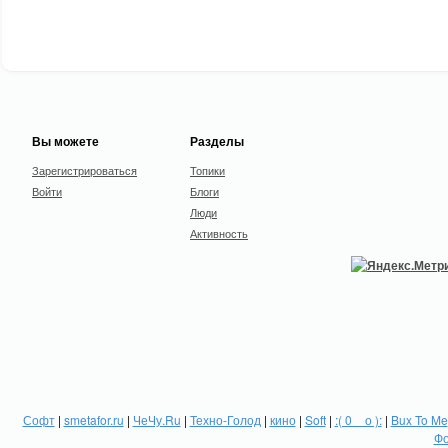
Вы можете
Разделы
Зарегистрироваться
Топики
Войти
Блоги
Люди
Активность
Софт
|
smetafor.ru
|
ЧеЧу.Ru
|
Техно-Голод
|
кино
|
Soft
|
:( 0 _ о ):
|
Bux To Me
Фо