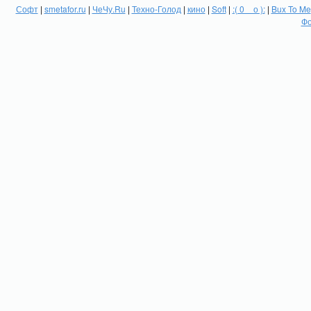
Софт
|
smetafor.ru
|
ЧеЧу.Ru
|
Техно-Голод
|
кино
|
Soft
|
:( 0 _ о ):
|
Bux To Me
Фо