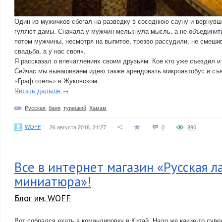
Один из мужичков сбегал на разведку в соседнюю сауну и вернувш
гуляют дамы. Сначала у мужчин мелькнула мысль, а не объединить
потом мужчины, несмотря на выпитое, трезво рассудили, не смешив
свадьба, а у нас своя».
Я рассказал о впечатлениях своим друзьям. Кое кто уже съездил и
Сейчас мы вынашиваем идею также арендовать микроавтобус и съе
«Граф отель» в Жуковском.
Читать дальше →
Русская
,
баня
,
турецкий
,
Хамам
WOFF
26 августа 2018, 21:27
0
890
Все в интернет магазин «Русская л
миниатюра»!
Блог им. WOFF
Вот собрался ехать в командировку в Китай. Надо же какие-то сув