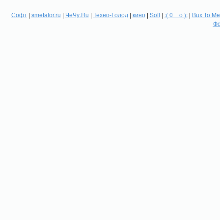
Софт
|
smetafor.ru
|
ЧеЧу.Ru
|
Техно-Голод
|
кино
|
Soft
|
:( 0 _ о ):
|
Bux To Me
Фо