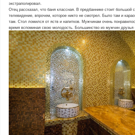
экстраполировал.
Отец рассказал, что баня классная. В предбаннике стоит большой с
телевидение, впрочем, которое никто не смотрел. Было там и караок
там. Стол ломился от яств и напитков. Мужчинам очень понравило
время вспоминая свою молодость. Большинство из мужчин друзья 