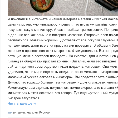
Я покопался в интернете и нашел интернет магазин «Русская лако
цены на мстерскую миниатюру и решил, что пусть уж китайцы сами
покупают такую миниатюру. А сам я выбрал три матрешки. По прин
а дальше все как обычно в интернет магазине. Отправил свои покуп
расплатился. Магазин хороший. Доставляют все покупки службой U
лучшем виде, дали все в их присутствии проверить. В общем я был
которым я презентовал этих матрешек, были довольны. Вы не пред
потащил меня в ресторан пообедать. На счастье, для иностранцев 
Китаец за обедом как пристал ко мне: «Виталий, если это интернет
сайта, я должен всем родственникам подарить матрешек. Они мечта
удивился, что в мире еще есть люди, которые мечтают о матрешка
магазина «Русская лаковая миниатюра». Вы представляете сколько
Думаю, что гораздо больше чем матрешек и других лаковых миниат
Рекомендую вам сделать покупки как можно скорее, а то магазин «
миниатюра» может остаться без товара. Тут еще Футбольный Мунд
быстрее закупаться.
Читать дальше →
интернет
,
магазин
,
Русская