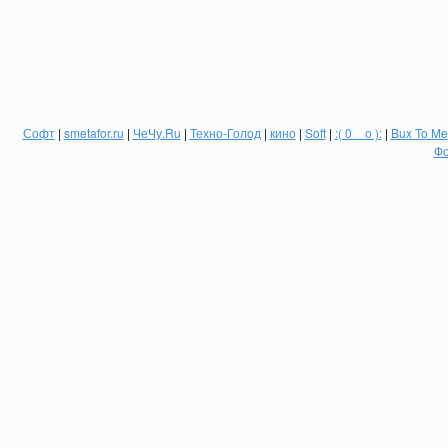
Софт
|
smetafor.ru
|
ЧеЧу.Ru
|
Техно-Голод
|
кино
|
Soft
|
:( 0 _ о ):
|
Bux To Me
Фо