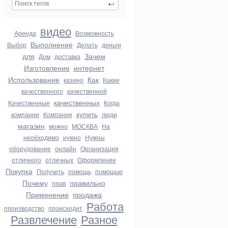
видео
Аренда
Возможность
Выполнение
Выбор
Делать
деньги
для
Зачем
Дом
доставка
Изготовление
интернет
Использование
Как
казино
Какие
качественного
качественной
качественных
Качественные
Когда
купить
компании
Компания
люди
магазин
можно
МОСКВА
На
необходимо
нужно
Нужны
оборудование
онлайн
Организация
отличного
отличных
Оформление
Покупка
Получить
помощь
помощью
Почему
правильно
прав
Применение
продажа
Работа
производство
происходит
Развлечение
Разное