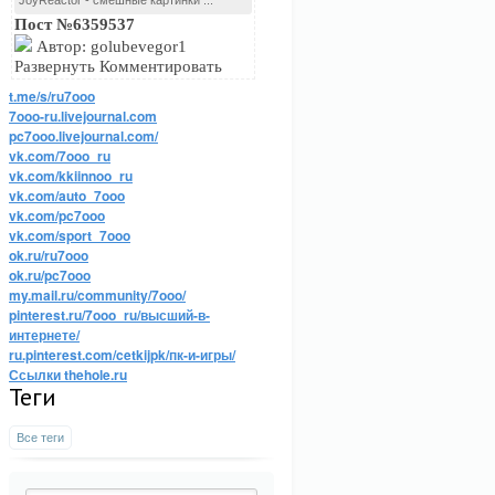
JoyReactor - смешные картинки ...
Пост №6359537
Автор: golubevegor1
Развернуть Комментировать
t.me/s/ru7ooo
7ooo-ru.livejournal.com
pc7ooo.livejournal.com/
vk.com/7ooo_ru
vk.com/kkiinnoo_ru
vk.com/auto_7ooo
vk.com/pc7ooo
vk.com/sport_7ooo
ok.ru/ru7ooo
ok.ru/pc7ooo
my.mail.ru/community/7ooo/
pinterest.ru/7ooo_ru/высший-в-
интернете/
ru.pinterest.com/cetkijpk/пк-и-игры/
Ссылки thehole.ru
Теги
Все теги