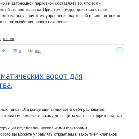
ой и автономной парковкой составляет то, что если
жет быть вне машины. При этом каждое действие станет
еллектуальную систему управления парковкой в виде автопилот
т в автомобилях нового поколения.
к
,
машин
0
801
0
оматических ворот для
тва.
зных типов. Эта концепция включает в себя распашные,
 которые используются как для защиты частных территорий, так
струкции обусловлен несколькими факторами.
орого вы можете управлять открытием и закрытием клапанов