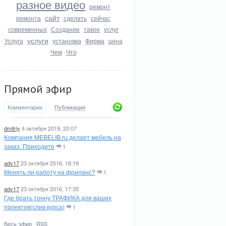
разное видео
ремонт
сайт
ремонта
сделать
сейчас
современных
Создание
такое
услуг
услуги
Услуга
установка
Фирма
цена
Чем
Что
Прямой эфир
Комментарии
Публикации
dmitriy
4 октября 2019, 20:07
Компания MEBELIB.ru делает мебель на
заказ. Приходите
1
adv17
23 октября 2016, 18:19
Менять ли работу на фриланс?
1
adv17
23 октября 2016, 17:35
Где брать тонну ТРАФИКА для ваших
проектов(слив курса)
1
Весь эфир
·
RSS