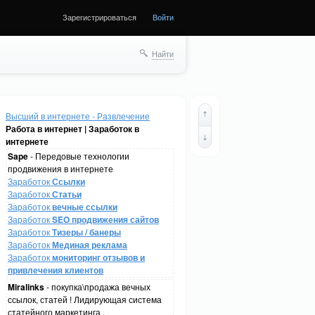
Зарегистрироваться
Войти
Найти
Высший в интернете - Развлечение
Работа в интернет | Заработок в
интернете
Sape
- Передовые технологии
продвижения в интернете
Заработок
Ссылки
Заработок
Статьи
Заработок
вечные ссылки
Заработок
SEO продвижения сайтов
Заработок
Тизеры / банеры
Заработок
Мединая реклама
Заработок
мониторинг отзывов и
привлечения клиентов
Miralinks
- покупка\продажа вечных
ссылок, статей ! Лидирующая система
статейного маркетинга .