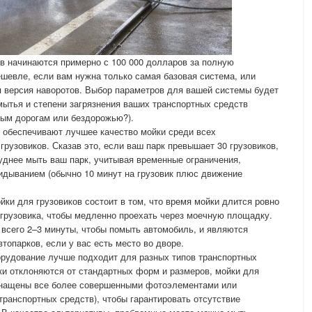
в начинаются примерно с 100 000 долларов за полную
ешевле, если вам нужна только самая базовая система, или
я версия наворотов. Выбор параметров для вашей системы будет
мытья и степени загрязнения ваших транспортных средств
ытым дорогам или бездорожью?).
 обеспечивают лучшее качество мойки среди всех
рузовиков. Сказав это, если ваш парк превышает 30 грузовиков,
руднее мыть ваш парк, учитывая временные ограничения,
кидыванием (обычно 10 минут на грузовик плюс движение
ки для грузовиков состоит в том, что время мойки длится ровно
 грузовика, чтобы медленно проехать через моечную площадку.
 всего 2–3 минуты, чтобы помыть автомобиль, и являются
топарков, если у вас есть место во дворе.
орудование лучше подходит для разных типов транспортных
ики отклоняются от стандартных форм и размеров, мойки для
снащены все более совершенными фотоэлементами или
транспортных средств), чтобы гарантировать отсутствие