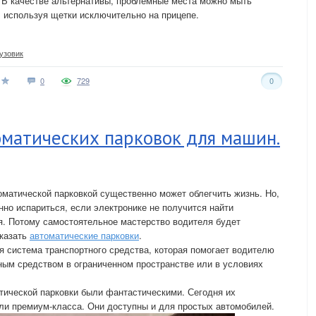
 В качестве альтернативы, проблемные места можно мыть
 используя щетки исключительно на прицепе.
узовик
0
729
0
оматических парковок для машин.
матической парковкой существенно может облегчить жизнь. Но,
но испариться, если электронике не получится найти
я. Потому самостоятельное мастерство водителя будет
аказать
автоматические парковки
.
я система транспортного средства, которая помогает водителю
ным средством в ограниченном пространстве или в условиях
тической парковки были фантастическими. Сегодня их
ли премиум-класса. Они доступны и для простых автомобилей.