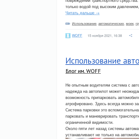
повреждений транспортного средства.
только водой под высоким давлением,
Читать дальше →
Использование
,
автоматических
,
моек
,
гр
WOFF
15 ноября 2021, 16:38
Использование авт
Блог им. WOFF
Не опытным водителям система с авто
надежда на автопилот может неожидан
возможность припарковать автомобил
атрофировано. Здесь всегда можно з
Система парковки это вспомогательна
парковать и маневрировать транспорт
ограниченной видимости.
Около пяти лет назад системы автома
устанавливают не только на автомоби