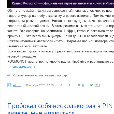
Ой, чуть не забыл. Если вы совершенный новичок в казино, то пос
навести курсор на любую картинку игрового автомата. Там их много
надпись «играть» и «демо». Нажав на кнопку «демо», что означает 
бесплатный игровой режим. В этом режиме вы можете играть на иг
хотите. Это совершенно бесплатно. Цифры, которые показывают в
проигрыш – это всего лишь цифры. Ваши деньги в безопасности. О
можете научиться мастерски играть. Потратьте час или полтора чт
именно на этом автомате.
Всё в ваших руках. Учитесь упорно и вы станете настоящим мастер
игровой площадке
КОСМОЛОТ медленно, но упорно расти. Пробуйте и всё увидите св
Читать дальше →
Украина
,
казино
,
играть
,
автомат
,
мастер
WOFF
30 ноября 2020, 12:59
0
712
Пробовал себя несколько раз в PIN
знаете, мне нравиться