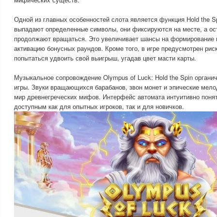
Одной из главных особенностей слота является функция Hold the Sp
выпадают определенные символы, они фиксируются на месте, а о
продолжают вращаться. Это увеличивает шансы на формирование
активацию бонусных раундов. Кроме того, в игре предусмотрен риск
попытаться удвоить свой выигрыш, угадав цвет масти карты.
Музыкальное сопровождение Olympus of Luck: Hold the Spin орган
игры. Звуки вращающихся барабанов, звон монет и эпические мело
мир древнегреческих мифов. Интерфейс автомата интуитивно понят
доступным как для опытных игроков, так и для новичков.