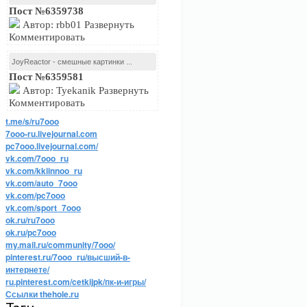
Пост №6359738
Автор: rbb01 Развернуть
Комментировать
JoyReactor - смешные картинки ...
Пост №6359581
Автор: Tyekanik Развернуть
Комментировать
t.me/s/ru7ooo
7ooo-ru.livejournal.com
pc7ooo.livejournal.com/
vk.com/7ooo_ru
vk.com/kkiinnoo_ru
vk.com/auto_7ooo
vk.com/pc7ooo
vk.com/sport_7ooo
ok.ru/ru7ooo
ok.ru/pc7ooo
my.mail.ru/community/7ooo/
pinterest.ru/7ooo_ru/высший-в-
интернете/
ru.pinterest.com/cetkijpk/пк-и-игры/
Ссылки thehole.ru