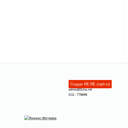
Создан RE-RE (vip0.ru)
admin@2uha.net
ICQ : 778898