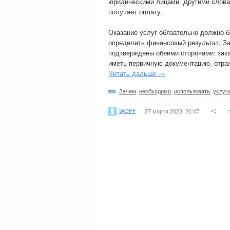
юридическими лицами. Другими словам
получает оплату.
Оказание услуг обязательно должно б
определить финансовый результат. За
подтверждены обеими сторонами: зака
иметь первичную документацию, отра
Читать дальше →
Зачем
,
необходимо
,
использовать
,
услуг
WOFF
27 марта 2023, 20:47