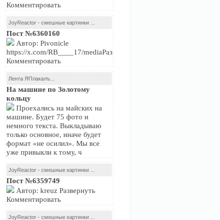
Комментировать
JoyReactor - смешные картинки ...
Пост №6360160
Автор: Pivonicle
https://x.com/RB____17/mediaРазвернуть
Комментировать
Лента ЯПлакалъ...
На машине по Золотому
кольцу
Проехались на майских на
машине. Будет 75 фото и
немного текста. Выкладываю
только основное, иначе будет
формат «не осилил». Мы все
уже привыкли к тому, ч
JoyReactor - смешные картинки ...
Пост №6359749
Автор: kreuz Развернуть
Комментировать
JoyReactor - смешные картинки ...