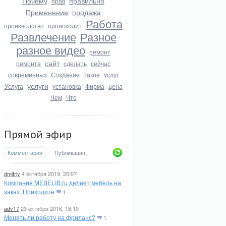
Почему
правильно
прав
Применение
продажа
Работа
производство
происходит
Развлечение
Разное
разное видео
ремонт
сайт
ремонта
сделать
сейчас
современных
Создание
такое
услуг
услуги
Услуга
установка
Фирма
цена
Чем
Что
Прямой эфир
Комментарии
Публикации
dmitriy
4 октября 2019, 20:07
Компания MEBELIB.ru делает мебель на
заказ. Приходите
1
adv17
23 октября 2016, 18:19
Менять ли работу на фриланс?
1