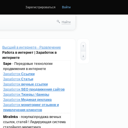
Зарегистрироваться
Войти
Найти
Высший в интернете - Развлечение
Работа в интернет | Заработок в
интернете
Sape
- Передовые технологии
продвижения в интернете
Заработок
Ссылки
Заработок
Статьи
Заработок
вечные ссылки
Заработок
SEO продвижения сайтов
Заработок
Тизеры / банеры
Заработок
Мединая реклама
Заработок
мониторинг отзывов и
привлечения клиентов
Miralinks
- покупка\продажа вечных
ссылок, статей ! Лидирующая система
статейного маркетинга .