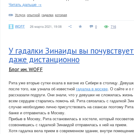
Читать дальше →
Услуги
,
опытной
,
гадалки
,
которая
WOFF
26 марта 2021, 19:08
0
716
У гадалки Зинаиды вы почувствует
даже дистанционно
Блог им. WOFF
Рита уже вторые сутки ехала в вагоне из Сибири в столицу. Девушк
после того, как узнала об известной
гадалка в москве
. О сайте и о
рассказали подруги. Они знали, что у девушки не сложилась жизнь
всем сердцем старались помочь ей. Рита связалась с гадалкой Зин
случае необходимо лично присутствовать на сеансах поэтому Рита
банке и отправилась в Москву.
Прибыв в Москву, Рита остановилась в хостеле, который посоветов
созвонившись с гадалкой Зинаидой отправилась к ней на прием.
Хотя гадалка вела прием в современном здании, внутри помещени