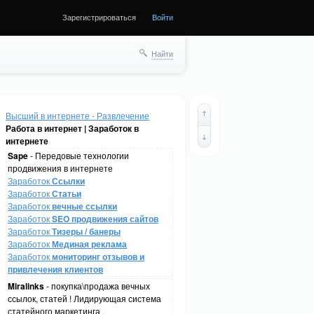
Зарегистрироваться
Войти
Найти
Высший в интернете - Развлечение
Работа в интернет | Заработок в
интернете
Sape
- Передовые технологии
продвижения в интернете
Заработок
Ссылки
Заработок
Статьи
Заработок
вечные ссылки
Заработок
SEO продвижения сайтов
Заработок
Тизеры / банеры
Заработок
Мединая реклама
Заработок
мониторинг отзывов и
привлечения клиентов
Miralinks
- покупка\продажа вечных
ссылок, статей ! Лидирующая система
статейного маркетинга .