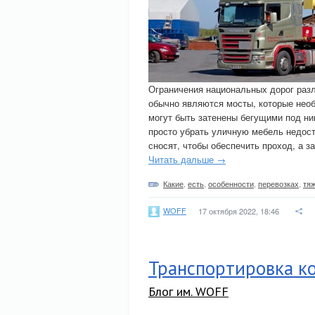
Ограничения национальных дорог раз
обычно являются мосты, которые необ
могут быть затенены бегущими под н
просто убрать уличную мебель недост
сносят, чтобы обеспечить проход, а 
Читать дальше →
Какие
,
есть
,
особенности
,
перевозках
,
тя
WOFF
17 октября 2022, 18:46
Транспортировка к
Блог им. WOFF