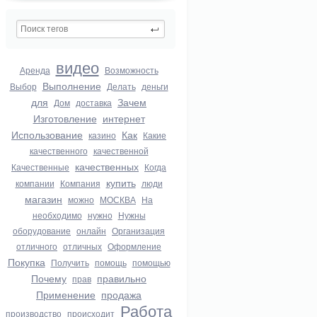
видео
Аренда
Возможность
Выполнение
Выбор
Делать
деньги
для
Зачем
Дом
доставка
Изготовление
интернет
Использование
Как
казино
Какие
качественного
качественной
качественных
Качественные
Когда
купить
компании
Компания
люди
магазин
можно
МОСКВА
На
необходимо
нужно
Нужны
оборудование
онлайн
Организация
отличного
отличных
Оформление
Покупка
Получить
помощь
помощью
Почему
правильно
прав
Применение
продажа
Работа
производство
происходит