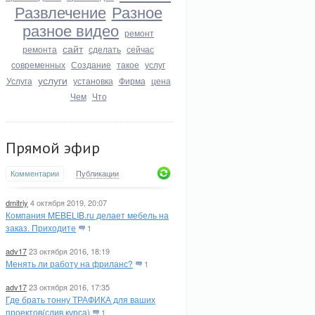
Развлечение
Разное
разное видео
ремонт
сайт
ремонта
сделать
сейчас
современных
Создание
такое
услуг
услуги
Услуга
установка
Фирма
цена
Чем
Что
Прямой эфир
Комментарии
Публикации
dmitriy
4 октября 2019, 20:07
Компания MEBELIB.ru делает мебель на
заказ. Приходите
1
adv17
23 октября 2016, 18:19
Менять ли работу на фриланс?
1
adv17
23 октября 2016, 17:35
Где брать тонну ТРАФИКА для ваших
проектов(слив курса)
1