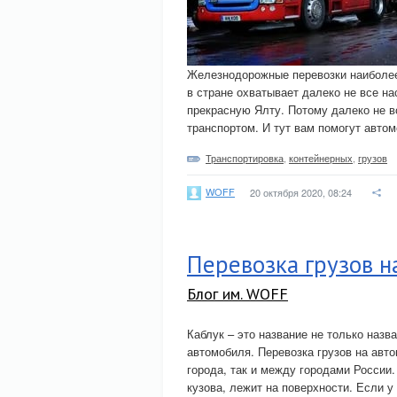
Железнодорожные перевозки наиболее
в стране охватывает далеко не все на
прекрасную Ялту. Потому далеко не 
транспортом. И тут вам помогут авто
Транспортировка
,
контейнерных
,
грузов
WOFF
20 октября 2020, 08:24
Перевозка грузов н
Блог им. WOFF
Каблук – это название не только наз
автомобиля. Перевозка грузов на авто
города, так и между городами России
кузова, лежит на поверхности. Если 