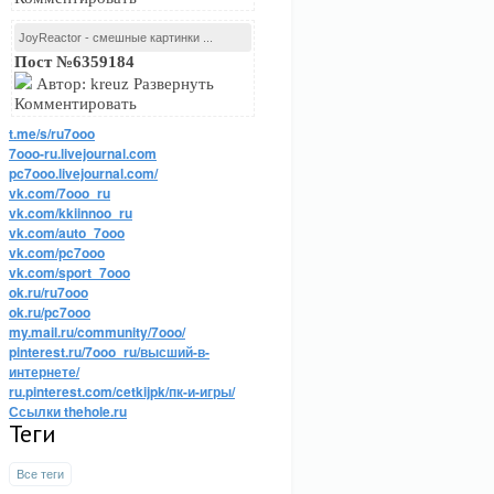
JoyReactor - смешные картинки ...
Пост №6359184
Автор: kreuz Развернуть
Комментировать
t.me/s/ru7ooo
7ooo-ru.livejournal.com
pc7ooo.livejournal.com/
vk.com/7ooo_ru
vk.com/kkiinnoo_ru
vk.com/auto_7ooo
vk.com/pc7ooo
vk.com/sport_7ooo
ok.ru/ru7ooo
ok.ru/pc7ooo
my.mail.ru/community/7ooo/
pinterest.ru/7ooo_ru/высший-в-
интернете/
ru.pinterest.com/cetkijpk/пк-и-игры/
Ссылки thehole.ru
Теги
Все теги