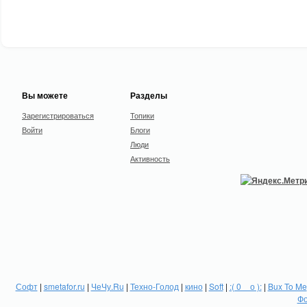
Вы можете
Разделы
Зарегистрироваться
Топики
Войти
Блоги
Люди
Активность
Софт
|
smetafor.ru
|
ЧеЧу.Ru
|
Техно-Голод
|
кино
|
Soft
|
:( 0 _ о ):
|
Bux To Me
Фо