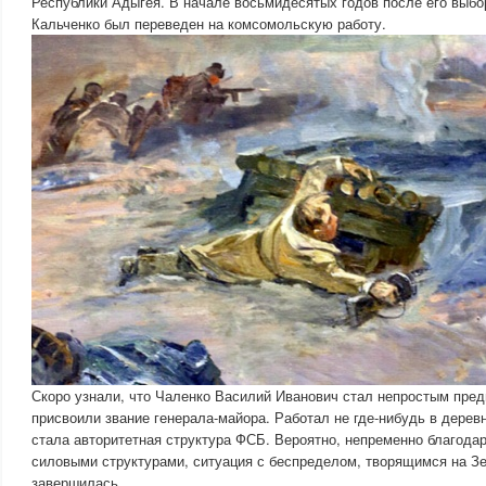
Республики Адыгея. В начале восьмидесятых годов после его выб
Кальченко был переведен на комсомольскую работу.
Скоро узнали, что Чаленко Василий Иванович стал непростым пре
присвоили звание генерала-майора. Работал не где-нибудь в дерев
стала авторитетная структура ФСБ. Вероятно, непременно благодар
силовыми структурами, ситуация с беспределом, творящимся на З
завершилась.