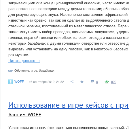
закрывающими оба конца цилиндрической оболочки, часто имеют н
расположенное посередине между двумя головками; оболочка обр
для результирующего звука. Исключение составляют африканский 
известный как бревно, так как он сделан из выдолбленного ствола д
стальной барабан, изготовленный из металлического ствола. Бара
также могут иметь набор проводов, называемых ловушками, удерж
головки, верхней головки или обеих головок, отсюда и название ма
некоторых барабанах с двумя головками отверстие или отверстие 
вырезать или установить на одну головку, как в некоторых басовых
рок-музыке.
Читать дальше →
Обучение
,
игре
,
барабанах
WOFF
16 сентября 2019, 21:32
0
929
Использование в игре кейсов с при
Блог им. WOFF
Участникам игры придётся заняться выполнением новых заданий. Д