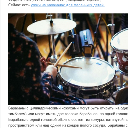
Сейчас есть
уроки на барабанах для маленьких детей.
.
Барабаны с цилиндрическими кожухами могут быть открыты на одном
тимбалем) или могут иметь две головки барабанов, по одной головк
Барабаны с одной головкой обычно состоят из кожуры, натянутой 
пространством или над одним из концов полого сосуда. Барабаны с