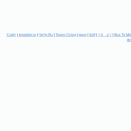
Софт
|
smetafor.ru
|
ЧеЧу.Ru
|
Техно-Голод
|
кино
|
Soft
|
:( 0 _ о ):
|
Bux To Me
Фо