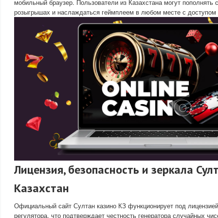
мобильный браузер. Пользователи из Казахстана могут пополнять сч
розыгрышах и наслаждаться геймплеем в любом месте с доступом 
Лицензия, безопасность и зеркала Сул
Казахстан
Официальный сайт Султан казино КЗ функционирует под лицензие
регулятора, что подтверждает честность генератора случайных чис