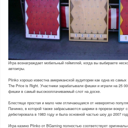
Игра вознаграждает мобильный геймплей, когда вы выбираете неск
автоигры.
Plinko хорошо известна американской аудитории как одна из самых
The Price is Right. Участники зарабатывали фишки и играли на 25 0
фишки в самый высокооплачиваемый слот на доске.
Блестяще простая и мало чем отличающаяся от невероятно популя
Пачинко, в которой также забрасываются шарики в прорези вокруг с
дебютировала в 1983 году и была основной частью шоу до 2007 год
Игра казино Plinko от BGaming полностью соответствует оригинал