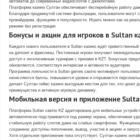
автоматов до современных видеослотов с джекпотами.
Платформа казино Султан обеспечивает бесперебойную работу даже
Благодаря продвинутой системе фильтрации, пользователи могут с
провайдерам, функциям и популярности. Играть можно как на реаль
режиме без регистрации.
Бонусы и акции для игроков в Sultan к
Каждого нового пользователя в Sultan казино ждёт приветственны
на депозит и фриспины. Постоянные игроки получают еженедельны
доступ к эксклюзивным турнирам с призами в KZT. Бонусные пред
обновляются, соответствуя интересам и активности аудитории.
Программа лояльности в Sultan games casino мотивирует пользоват
начисляются баллы, повышаются уровни и открываются персональ
делает Султан геймс казино выгодным местом для тех, кто ценит 
преимущества и активную игровую динамику.
Мобильная версия и приложение Sulta
Платформа Sultan casino KZ адаптирована для мобильных устройст
автоматически подстраивается под размер экрана, обеспечивая удо
стабильную работу слотов даже на слабых смартфонах. Функцион
сохранена: доступны пополнение, вывод, участие в акциях и запуск 
Хотя отдельное приложение пока отсутствует, Султан казино онлай