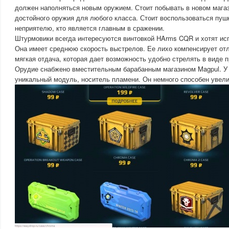
должен наполняться новым оружием. Стоит побывать в новом магаз
достойного оружия для любого класса. Стоит воспользоваться пуш
неприятелю, кто является главным в сражении.
Штурмовики всегда интересуются винтовкой HArms CQR и хотят и
Она имеет среднюю скорость выстрелов. Ее лихо компенсирует отл
мягкая отдача, которая дает возможность удобно стрелять в виде
Орудие снабжено вместительным барабанным магазином Magpul. У 
уникальный модуль, носитель пламени. Он немного способен увели