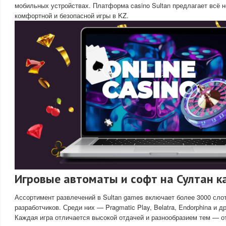
мобильных устройствах. Платформа casino Sultan предлагает всё 
комфортной и безопасной игры в KZ.
Игровые автоматы и софт на Султан к
Ассортимент развлечений в Sultan games включает более 3000 сло
разработчиков. Среди них — Pragmatic Play, Belatra, Endorphina и 
Каждая игра отличается высокой отдачей и разнообразием тем — о