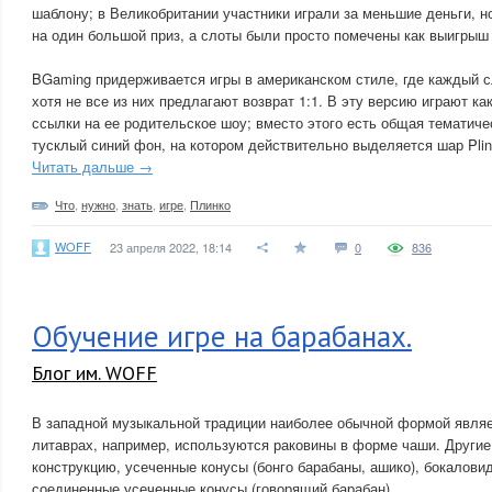
шаблону; в Великобритании участники играли за меньшие деньги, но
на один большой приз, а слоты были просто помечены как выигрыш
BGaming придерживается игры в американском стиле, где каждый с
хотя не все из них предлагают возврат 1:1. В эту версию играют как
ссылки на ее родительское шоу; вместо этого есть общая тематиче
тусклый синий фон, на котором действительно выделяется шар Plin
Читать дальше →
Что
,
нужно
,
знать
,
игре
,
Плинко
WOFF
23 апреля 2022, 18:14
0
836
Обучение игре на барабанах.
Блог им. WOFF
В западной музыкальной традиции наиболее обычной формой являе
литаврах, например, используются раковины в форме чаши. Друг
конструкцию, усеченные конусы (бонго барабаны, ашико), бокалови
соединенные усеченные конусы (говорящий барабан).