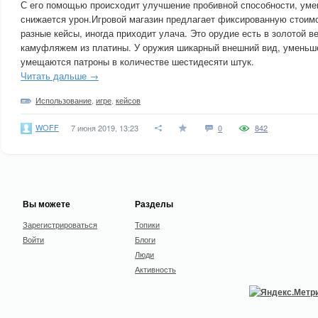
С его помощью происходит улучшение пробивной способности, уме
снижается урон.Игровой магазин предлагает фиксированную стоимо
разные кейсы, иногда приходит улача. Это орудие есть в золотой в
камуфляжем из платины. У оружия шикарный внешний вид, уменьше
умещаются патроны в количестве шестидесяти штук.
Читать дальше →
Использование
,
игре
,
кейсов
WOFF
7 июня 2019, 13:23
0
842
Вы можете
Разделы
Зарегистрироваться
Топики
Войти
Блоги
Люди
Активность