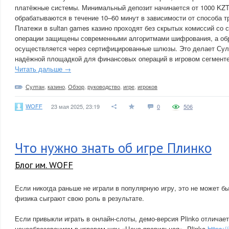
платёжные системы. Минимальный депозит начинается от 1000 KZT
обрабатываются в течение 10–60 минут в зависимости от способа т
Платежи в sultan games казино проходят без скрытых комиссий со
операции защищены современными алгоритмами шифрования, а об
осуществляется через сертифицированные шлюзы. Это делает Султ
надёжной площадкой для финансовых операций в игровом сегменте
Читать дальше →
Султан
,
казино
,
Обзор
,
руководство
,
игре
,
игроков
WOFF
23 мая 2025, 23:19
0
506
Что нужно знать об игре Плинко
Блог им. WOFF
Если никогда раньше не играли в популярную игру, это не может бы
физика сыграют свою роль в результате.
Если привыкли играть в онлайн-слоты, демо-версия Plinko отличает
ценообразованием в игровом шоу «Цена правильная», Plinko
https:/