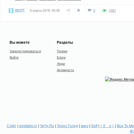
WOFF
6 марта 2018, 00:30
0
1021
Вы можете
Разделы
Зарегистрироваться
Топики
Войти
Блоги
Люди
Активность
Софт
|
smetafor.ru
|
ЧеЧу.Ru
|
Техно-Голод
|
кино
|
Soft
|
:( 0 _ о ):
|
Bux To Me
Фо