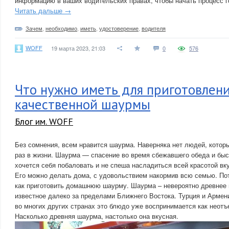
информацию в ваших водительских правах, чтобы начать процесс г
Читать дальше →
Зачем
,
необходимо
,
иметь
,
удостоверение
,
водителя
WOFF
19 марта 2023, 21:03
0
576
Что нужно иметь для приготовлен
качественной шаурмы
Блог им. WOFF
Без сомнения, всем нравится шаурма. Наверняка нет людей, которы
раз в жизни. Шаурма — спасение во время сбежавшего обеда и быст
хочется себя побаловать и не спеша насладиться всей красотой вку
Его можно делать дома, с удовольствием накормив всю семью. Пот
как приготовить домашнюю шаурму. Шаурма – невероятно древнее 
известное далеко за пределами Ближнего Востока. Турция и Армен
во многих других странах это блюдо уже воспринимается как неотъ
Насколько древняя шаурма, настолько она вкусная.