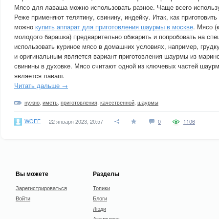
Мясо для лаваша можно использовать разное. Чаще всего использу
Реже применяют телятину, свинину, индейку. Итак, как приготовит
можно
купить аппарат для приготовления шаурмы в москве
. Мясо (
молодого барашка) предварительно обжарить и попробовать на спец
использовать куриное мясо в домашних условиях, например, грудк
и оригинальным является вариант приготовления шаурмы из марино
свинины в духовке. Мясо считают одной из ключевых частей шаур
является лаваш.
Читать дальше →
нужно
,
иметь
,
приготовления
,
качественной
,
шаурмы
WOFF
22 января 2023, 20:57
0
1106
Вы можете
Разделы
Зарегистрироваться
Топики
Войти
Блоги
Люди
Активность