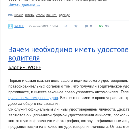
Читать дальше →
нужно
,
иметь
,
чтобы
,
пошить
,
одежду
WOFF
22 июля 2024, 15:34
0
368
Зачем необходимо иметь удостов
водителя
Блог им. WOFF
Первая и самая важная цель вашего водительского удостоверения,
правоохранительных органов о том, что получили водительское удо
проживаете, и имеете законное право управлять автомобилем. Теп
права на маломерное судно
. Без него не имеете права управлять 
дорогах общего пользования.
Он служит официальным личным удостоверением личности. Дейст
являются общепринятой формой удостоверения личности, поскольк
контактную информацию и фотографию, которую официальные лица
предъявляющим их в качестве удостоверения личности. От вас мож