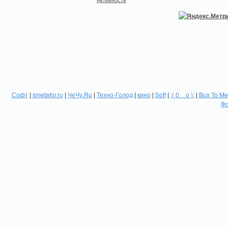
Софт
|
smetafor.ru
|
ЧеЧу.Ru
|
Техно-Голод
|
кино
|
Soft
|
:( 0 _ о ):
|
Bux To Me
Фо