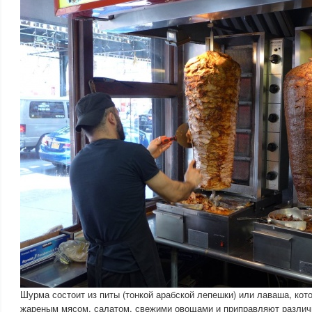
Шурма состоит из питы (тонкой арабской лепешки) или лаваша, ко
жареным мясом, салатом, свежими овощами и приправляют различ