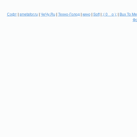
Софт
|
smetafor.ru
|
ЧеЧу.Ru
|
Техно-Голод
|
кино
|
Soft
|
:( 0 _ о ):
|
Bux To Me
Фо