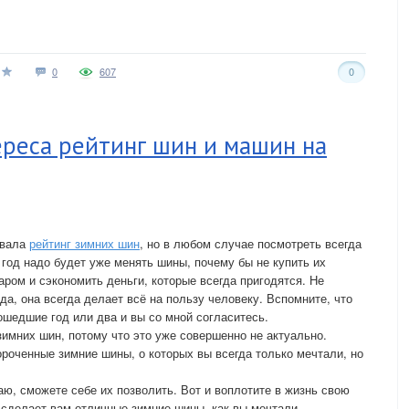
0
607
0
ереса рейтинг шин и машин на
овала
рейтинг зимних шин
, но в любом случае посмотреть всегда
 год надо будет уже менять шины, почему бы не купить их
даром и сэкономить деньги, которые всегда пригодятся. Не
да, она всегда делает всё на пользу человеку. Вспомните, что
ошедшие год или два и вы со мной согласитесь.
зимних шин, потому что это уже совершенно не актуально.
роченные зимние шины, о которых вы всегда только мечтали, но
аю, сможете себе их позволить. Вот и воплотите в жизнь свою
 сделает вам отличные зимние шины, как вы мечтали.