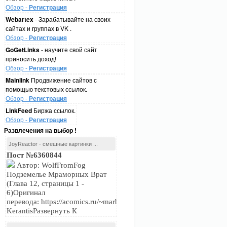
Обзор -
Регистрация
Webartex
- Зарабатывайте на своих
сайтах и группах в VK .
Обзор -
Регистрация
GoGetLinks
- научите свой сайт
приносить доход!
Обзор -
Регистрация
Mainlink
Продвижение сайтов с
помощью текстовых ссылок.
Обзор -
Регистрация
LinkFeed
Биржа ссылок.
Обзор -
Регистрация
Развлечения на выбор !
JoyReactor - смешные картинки ...
Пост №6360844
Автор: WolfFromFog
Подземелье Мраморных Врат
(Глава 12, страницы 1 -
6)Оригинал
перевода: https://acomics.ru/~marblegateПереводчик:
KerantisРазвернуть К