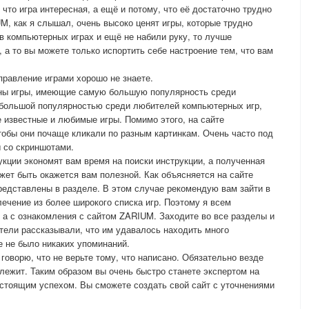
что игра интересная, а ещё и потому, что её достаточно трудно
M, как я слышал, очень высоко ценят игры, которые трудно
 в компьютерных играх и ещё не набили руку, то лучше
 а то вы можете только испортить себе настроение тем, что вам
правление играми хорошо не знаете.
ны игры, имеющие самую большую популярность среди
я большой популярностью среди любителей компьютерных игр,
 известные и любимые игры. Помимо этого, на сайте
обы они почаще кликали по разным картинкам. Очень часто под
 со скриншотами.
укции экономят вам время на поиски инструкции, а полученная
ет быть окажется вам полезной. Как объясняется на сайте
редставлены в разделе. В этом случае рекомендую вам зайти в
ечение из более широкого списка игр. Поэтому я всем
, а с ознакомления с сайтом ZARIUM. Заходите во все разделы и
тели рассказывали, что им удавалось находить много
е не было никаких упоминаний.
 говорю, что не верьте тому, что написано. Обязательно везде
 лежит. Таким образом вы очень быстро станете экспертом на
астоящим успехом. Вы сможете создать свой сайт с уточнениями