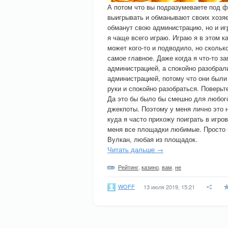
А потом что вы подразумеваете под ф
выигрывать и обманывают своих хозяев
обманут свою администрацию, но и игро
я чаще всего играю. Играю я в этом ка
может кого-то и подводило, но скольк
самое главное. Даже когда я что-то з
администрацией, а спокойно разобрали
администрацией, потому что они были 
руки и спокойно разобраться. Поверьт
Да это бы было бы смешно для любог
джекпоты. Поэтому у меня лично это н
куда я часто прихожу поиграть в игро
меня все площадки любимые. Просто н
Вулкан, любая из площадок.
Читать дальше →
Рейтинг
,
казино
,
вам
,
не
WOFF
13 июля 2019, 15:21