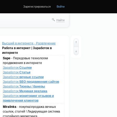
Зарегистрироваться
Войти
Найти
Высший в интернете - Развлечение
Работа в интернет | Заработок в
интернете
Sape
- Передовые технологии
продвижения в интернете
Заработок
Ссылки
Заработок
Статьи
Заработок
вечные ссылки
Заработок
SEO продвижения сайтов
Заработок
Тизеры / банеры
Заработок
Мединая реклама
Заработок
мониторинг отзывов и
привлечения клиентов
Miralinks
- покупка\продажа вечных
ссылок, статей ! Лидирующая система
статейного маркетинга .