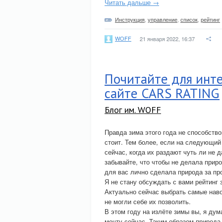
Читать дальше →
Инструкция
,
управление
,
список
,
рейтинг
WOFF
21 января 2022, 16:37
Почитайте для инт
сайте CARS RATING
Блог им. WOFF
Правда зима этого года не способств
стоит. Тем более, если на следующий
сейчас, когда их раздают чуть ли не 
забывайте, что чтобы не делала приро
для вас лично сделала природа за пр
Я не стану обсуждать с вами рейтинг 
Актуально сейчас выбрать самые наво
не могли себе их позволить.
В этом году на излёте зимы вы, я дум
мечту сейчас. Таким образом природа