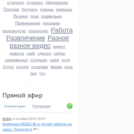
отличного
отличных
Оформление
Покупка
Получить
помощь
помощью
Почему
правильно
прав
Применение
продажа
Работа
производство
происходит
Развлечение
Разное
разное видео
ремонт
сайт
ремонта
сделать
сейчас
современных
Создание
такое
услуг
услуги
Услуга
установка
Фирма
цена
Чем
Что
Прямой эфир
Комментарии
Публикации
dmitriy
4 октября 2019, 20:07
Компания MEBELIB.ru делает мебель на
заказ. Приходите
1