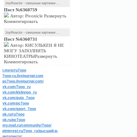
JoyReactor - смешные картинки ...
Пост №6360759
Автор: Pivonicle Развернуть
Комментировать
JoyReactor - смешные картинки ...
Пост №6360731
Автор: КИСУЛЬКЕН Я НЕ
МОГУ ЗАПОЛНИТЬ
КИНОТЕАТРЫРазвернуть
Комментировать
t.me/s/ru7ooo
7ooo-ru.livejournal.com
pc7ooo.livejournal.com/
vk.com/7ooo_ru
vk.com/kkiinnoo_ru
vk.com/auto_7ooo
vk.com/pc7ooo
vk.com/sport_7ooo
ok.ru/ru7ooo
ok.ru/pc7ooo
my.mail.ru/community/7ooo/
pinterest.ru/7ooo_ru/высший-в-
интернете/