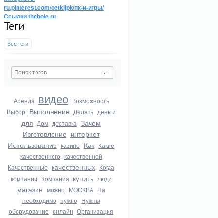
ru.pinterest.com/cetkijpk/пк-и-игры/
Ссылки thehole.ru
Теги
Все теги
видео
Аренда
Возможность
Выполнение
Выбор
Делать
деньги
для
Зачем
Дом
доставка
Изготовление
интернет
Использование
Как
казино
Какие
качественного
качественной
качественных
Качественные
Когда
купить
компании
Компания
люди
магазин
можно
МОСКВА
На
необходимо
нужно
Нужны
оборудование
онлайн
Организация