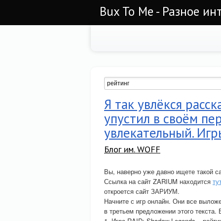
Bux To Me - Разное ин
Я так увлёкся расск
упустил в своём пер
увлекательный. Игр
Блог им. WOFF
Вы, наверно уже давно ищете такой са
Ссылка на сайт ZARIUM находится
ту
откроется сайт ЗАРИУМ.
Начните с игр онлайн. Они все выложе
в третьем предложении этого текста. 
1. Игра RAID: Shadow Legends – рейтин