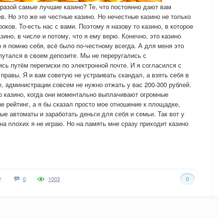
разой самые лучшие казино? Те, что постоянно дают вам
. Но это же не честные казино. Но нечестные казино не только
ков. То-есть нас с вами. Поэтому я назову то казино, в которое
зино, в числе и потому, что я ему верю. Конечно, это казино
о я помню себя, всё было по-честному всегда. А для меня это
апутался в своем депозите. Мы не переругались с
сь путём переписки по электронной почте. И я согласился с
правы. Я и вам советую не устраивать скандал, а взять себя в
е, администрации совсем не нужно отжать у вас 200-300 рублей.
о казино, когда они моментально выплачивают огромные
е рейтинг, а я бы сказал просто мое отношение к площадке,
вые автоматы и заработать деньги для себя и семьи. Так вот у
а плохих я не играю. Но на память мне сразу приходит казино
0
1003
0