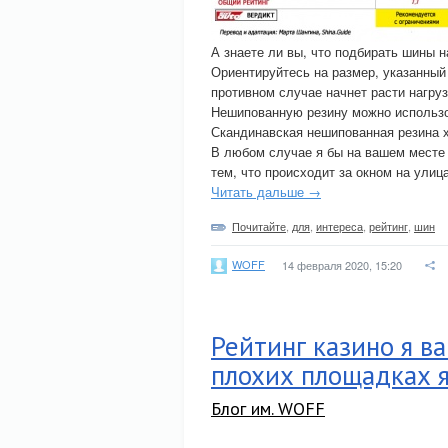
А знаете ли вы, что подбирать шины н
Ориентируйтесь на размер, указанны
противном случае начнет расти нагру
Нешипованную резину можно использов
Скандинавская нешипованная резина 
В любом случае я бы на вашем месте
тем, что происходит за окном на улиц
Читать дальше →
Почитайте
,
для
,
интереса
,
рейтинг
,
шин
WOFF
14 февраля 2020, 15:20
Рейтинг казино я ва
плохих площадках я
Блог им. WOFF